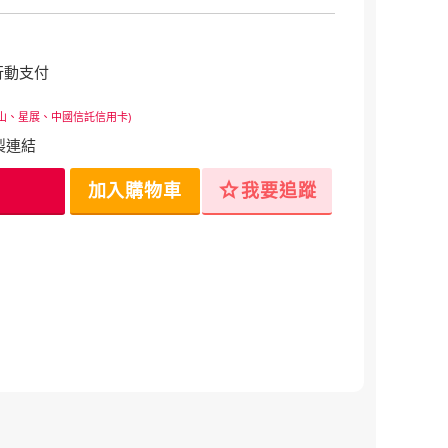
行動支付
山、星展、中國信託信用卡)
製連結
star
加入購物車
我要追蹤