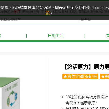
使用體驗，若繼續閱覽本網站內容，即表示您同意我們使用 cook
pple原廠
配件
iPhone17配件
Apple原廠商品
SSB行動電源
Switch2
集
策
。
電
|
日用生活
|
【悠活原力】原力男性
★實付金額回饋 4%
★點
19種營養素-專為男性設
需營養，健康維持。
特別添加NMN+綠茶多酚