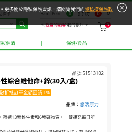
ies。更多關於隱私保護資訊，請閱覽我們的
隱私權保護政
0
0
Hami Point
折扣券
refresh
點神卡
Hi,
親愛的顧客
我的帳戶
0
美妝個清
|
保健/食品
品號:51513102
綜合維他命+鋅(30入/盒)
數折抵訂單金額回饋 1%
品牌：
悠活原力
計，精選13種維生素和6種礦物質，一錠補充每日所
-綜合蔬果酵母發酵NMN，搭配綠茶萃取，有助促進