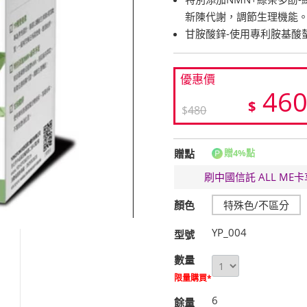
新陳代謝，調節生理機能
甘胺酸鋅-使用專利胺基酸
優惠價
46
$
$
480
贈點
贈4%點
刷中國信託 ALL M
顏色
特殊色/不區分
YP_004
型號
數量
限量購買*
6
餘量