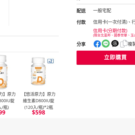
一般宅配
配送
信用卡(一次付清)、
付款
信用卡(分期付款)
(限台北富邦、國泰世華、玉
複
分享
立即購買
力】原力
【悠活原力】原力
00IU錠
維生素D800IU錠
入/瓶)
(120入/瓶)*2瓶
99
$
598