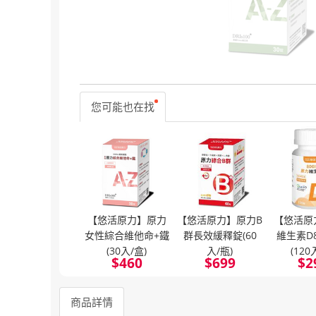
您可能也在找
【悠活原力】原力
【悠活原力】原力B
【悠活原
女性綜合維他命+鐵
群長效緩釋錠(60
維生素D8
(30入/盒)
入/瓶)
(120
$
460
$
699
$
2
商品詳情