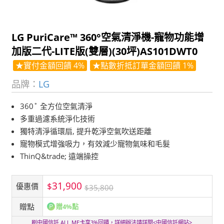
LG PuriCare™ 360°空氣清淨機-寵物功能增
加版二代-LITE版(雙層)(30坪)AS101DWT0
★實付金額回饋 4%
★點數折抵訂單金額回饋 1%
品牌：
LG
360˚ 全方位空氣清淨
多重過濾系統淨化技術
獨特清淨循環扇, 提升乾淨空氣吹送距離
寵物模式增強吸力，有效減少寵物氣味和毛髮
ThinQ&trade; 遠端操控
31,900
$
優惠價
$35,800
贈點
贈4%點
刷中國信託 ALL ME卡享3%回饋，詳細辦法請詳閱<
中國信託網站
>