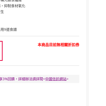
觸，抑制食材氧化
衛生
用9道食譜
本商品目前無相關折扣券
0
E卡享3%回饋，詳細辦法請詳閱<
中國信託網站
>