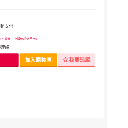
行動支付
山、星展、中國信託信用卡)
製連結
star
加入購物車
我要追蹤