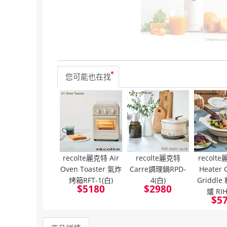
您可能也在找
recolte麗克特 Air
recolte麗克特
recolt
Oven Toaster 氣炸
Carre調理鍋RPD-
Heater 
烤箱RFT-1(白)
4(白)
Griddl
$
5180
$
2980
爐 RI
$
5