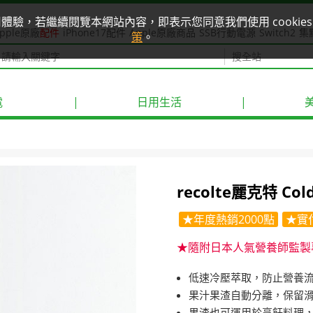
使用體驗，若繼續閱覽本網站內容，即表示您同意我們使用 cook
pple原廠
配件
iPhone17配件
Apple原廠商品
SSB行動電源
Switch2
集
策
。
電
|
日用生活
|
recolte麗克特 Co
★年度熱銷2000點
★實
★隨附日本人氣營養師監製
低速冷壓萃取，防止營養
果汁果渣自動分離，保留
果渣也可運用於烹飪料理