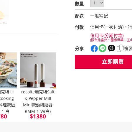
數量
一般宅配
配送
信用卡(一次付清)、
付款
信用卡(分期付款)
(限台北富邦、國泰世華、玉
複
分享
立即購買
e麗克特 IH
recolte麗克特Salt
Cooking
& Pepper Mill
e 料理電磁
Mini電動研磨器
H-1 白
RMM-1-W(白)
780
$
1380