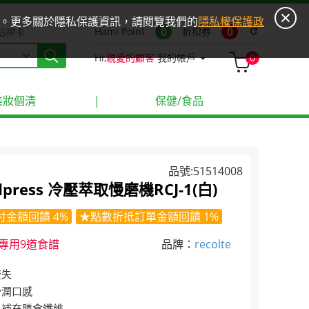
ies。更多關於隱私保護資訊，請閱覽我們的
隱私權保護政
0
0
Hami Point
折扣券
refresh
點神卡
Hi,
親愛的顧客
我的帳戶
0
美妝個清
|
保健/食品
品號:51514008
ldpress 冷壓萃取慢磨機RCJ-1(白)
付金額回饋 4%
★點數折抵訂單金額回饋 1%
專用9道食譜
品牌：
recolte
流失
滑潤口感
，補充膳食纖維