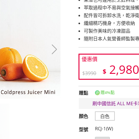
萃取過程中不易與空氣接
配件皆可拆卸水洗，乾淨
纖細精巧機身，方便收納
可製作美味的冷凍甜品
隨附日本人氣營養師監製專
優惠價
2,98
$
$
3990
贈點
贈4%點
刷中國信託 ALL M
顏色
白色
RCJ-1(W)
型號