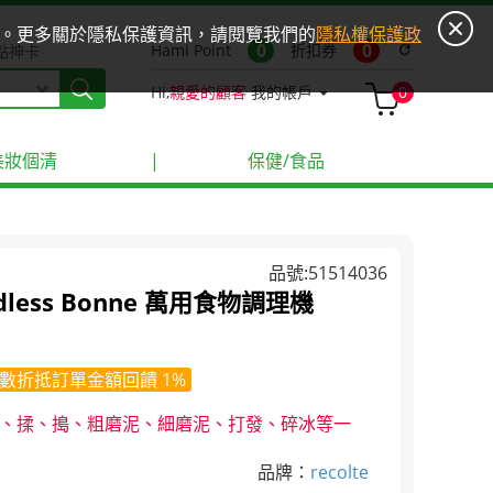
ies。更多關於隱私保護資訊，請閱覽我們的
隱私權保護政
0
0
Hami Point
折扣券
refresh
點神卡
Hi,
親愛的顧客
我的帳戶
0
美妝個清
|
保健/食品
品號:51514036
rdless Bonne 萬用食物調理機
數折抵訂單金額回饋 1%
碎、揉、搗、粗磨泥、細磨泥、打發、碎冰等一
品牌：
recolte