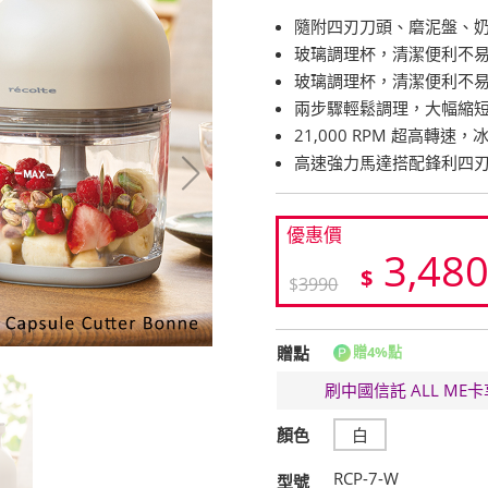
隨附四刃刀頭、磨泥盤、
玻璃調理杯，清潔便利不
玻璃調理杯，清潔便利不
兩步驟輕鬆調理，大幅縮
21,000 RPM 超高轉
高速強力馬達搭配鋒利四刃
優惠價
3,48
$
$
3990
贈點
贈4%點
刷中國信託 ALL M
顏色
白
RCP-7-W
型號