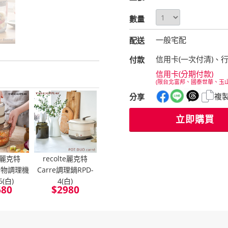
數量
一般宅配
配送
信用卡(一次付清)、
付款
信用卡(分期付款)
(限台北富邦、國泰世華、玉
複
分享
立即購買
te麗克特
recolte麗克特
 食物調理機
Carre調理鍋RPD-
6(白)
4(白)
680
$
2980