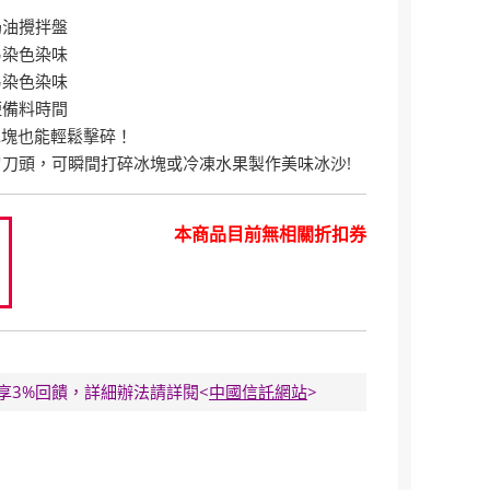
奶油攪拌盤
易染色染味
易染色染味
短備料時間
速，冰塊也能輕鬆擊碎！
刀頭，可瞬間打碎冰塊或冷凍水果製作美味冰沙!
本商品目前無相關折扣券
0
E卡享3%回饋，詳細辦法請詳閱<
中國信託網站
>