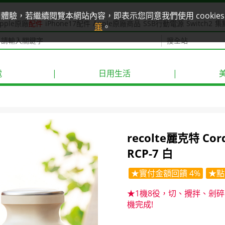
使用體驗，若繼續閱覽本網站內容，即表示您同意我們使用 cook
pple原廠
配件
iPhone17配件
Apple原廠商品
SSB行動電源
Switch2
集
策
。
電
|
日用生活
|
recolte麗克特 Co
RCP-7 白
★實付金額回饋 4%
★點
★1機8役，切、攪拌、剁
機完成!