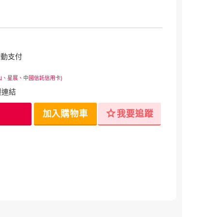
行動支付
山、星展、中國信託信用卡)
製連結
star
加入購物車
我要追蹤