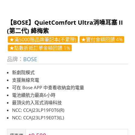
【BOSE】QuietComfort Ultra消噪耳塞 II
(第二代) 絳梅紫
★滿5000贈品牌筆記本(不累贈)
★實付金額回饋 4%
★點數折抵訂單金額回饋 1%
品牌：
BOSE
新劇院模式
支援無線充電
可在 Bose APP 中查看收納盒的電量
電池續航力最高6小時
最頂尖的入耳式消噪科技
NCC: CCAJ23LP19F0T6(R)
NCC: CCAJ23LP19E0T3(L)