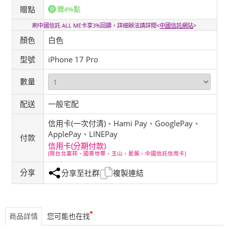
贈點
贈4%點
刷中國信託 ALL ME卡享3%回饋，詳細辦法請詳閱<
中國信託網站
>
顏色
白色
型號
iPhone 17 Pro
數量
配送
一般宅配
信用卡(一次付清)、Hami Pay、GooglePay、
ApplePay、LINEPay
付款
信用卡(分期付款)
(限台北富邦、國泰世華、玉山、星展、中國信託信用卡)
分享
分享至社群
複製連結
商品詳情
您可能也在找