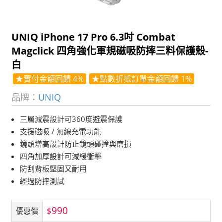
UNIQ iPhone 17 Pro 6.3吋 Combat
Magclick 四角強化軍規磁吸防摔三料保護殼-
白
★實付金額回饋 4%
★點數折抵訂單金額回饋 1%
品牌：
UNIQ
三層減震設計可360度避震保護
支援磁吸 / 無線充電功能
鏡頭增高設計防止鏡頭碰撞與磨損
四角加厚設計可減緩衝擊
防刮背板堅固又耐用
經過防摔測試
990
$
優惠價