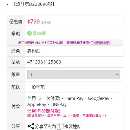
【設計第D228096號】
799
$
優惠價
$980
贈點
贈4%點
刷中國信託 ALL ME卡享3%回饋，詳細辦法請詳閱<
中國信託網站
>
顏色
霧粉紅
型號
4713361125089
數量
配送
一般宅配
信用卡(一次付清)、Hami Pay、GooglePay、
ApplePay、LINEPay
付款
信用卡(分期付款)
(限台北富邦、國泰世華、玉山、星展、中國信託信用卡)
分享
分享至社群
複製連結