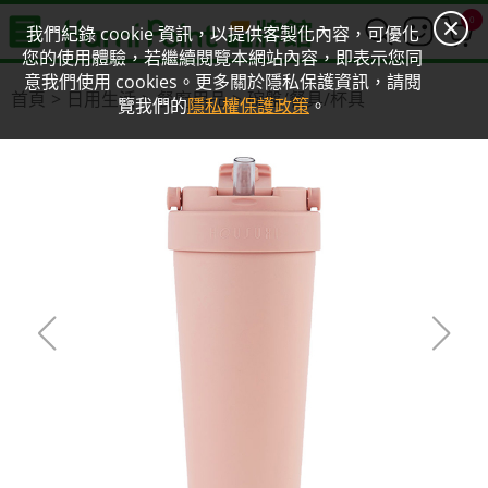
0
我們紀錄 cookie 資訊，以提供客製化內容，可優化
您的使用體驗，若繼續閱覽本網站內容，即表示您同
意我們使用 cookies。更多關於隱私保護資訊，請閱
首頁
日用生活
餐廚用品
碗盤/餐具/杯具
覽我們的
隱私權保護政策
。