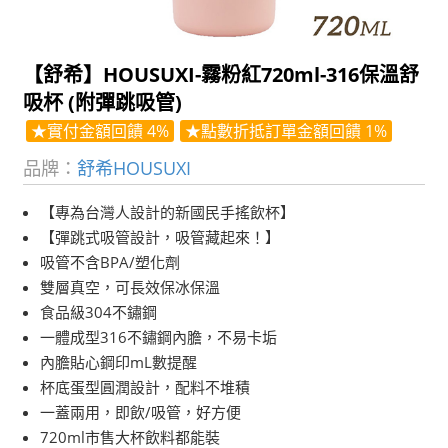
【舒希】HOUSUXI-霧粉紅720ml-316保溫舒
吸杯 (附彈跳吸管)
★實付金額回饋 4%
★點數折抵訂單金額回饋 1%
品牌：
舒希HOUSUXI
【專為台灣人設計的新國民手搖飲杯】
【彈跳式吸管設計，吸管藏起來！】
吸管不含BPA/塑化劑
雙層真空，可長效保冰保溫
食品級304不鏽鋼
一體成型316不鏽鋼內膽，不易卡垢
內膽貼心鋼印mL數提醒
杯底蛋型圓潤設計，配料不堆積
一蓋兩用，即飲/吸管，好方便
720ml市售大杯飲料都能裝