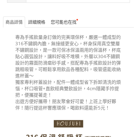
商品詳情
詳細規格
您可能也在找
專為手搖飲量身訂做的完美環保杯，嚴選一體成型的
316不鏽鋼內膽，無接縫更安心，杯身採用真空雙層
不鏽鋼設計，是一款可保冰保溫兩用的保溫杯，杯底
貼心圓弧設計，讓料好吸不堆積，外層以304不鏽鋼
設計的霧面防滑磨砂手感，搭配專為手搖飲設計的彈
跳粗吸管，可輕鬆享用飲品各種配料，吸管還能收納
進杯蓋～
獨家專利杯蓋設計，配件一體成型省下拆卸清洗的煩
惱，杯口吸管+直飲經典雙飲設計，4cm隱藏手拎提
把，便攜提著走！
出遊方便好攜帶！朋友聚會好可愛！上班上學好夥
伴！隨行提這杯響應環保，喝飲料還能折5元！