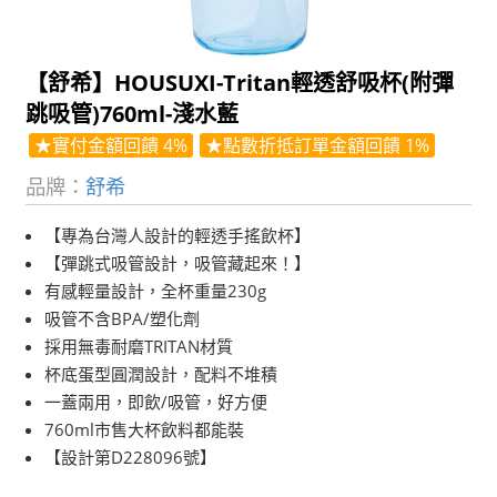
【舒希】HOUSUXI-Tritan輕透舒吸杯(附彈
跳吸管)760ml-淺水藍
★實付金額回饋 4%
★點數折抵訂單金額回饋 1%
品牌：
舒希
【專為台灣人設計的輕透手搖飲杯】
【彈跳式吸管設計，吸管藏起來！】
有感輕量設計，全杯重量230g
吸管不含BPA/塑化劑
採用無毒耐磨TRITAN材質
杯底蛋型圓潤設計，配料不堆積
一蓋兩用，即飲/吸管，好方便
760ml市售大杯飲料都能裝
【設計第D228096號】