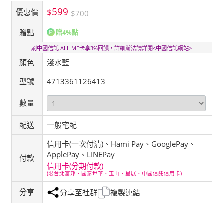
599
$
優惠價
$700
贈點
贈4%點
刷中國信託 ALL ME卡享3%回饋，詳細辦法請詳閱<
中國信託網站
>
顏色
淺水藍
型號
4713361126413
數量
配送
一般宅配
信用卡(一次付清)、Hami Pay、GooglePay、
ApplePay、LINEPay
付款
信用卡(分期付款)
(限台北富邦、國泰世華、玉山、星展、中國信託信用卡)
分享
分享至社群
複製連結