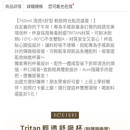
商品詳情
詳細規格
您可能也在找
【760ml 清透X好型 輕飲時光點亮盛夏！】
自定義你的下午茶！專為手搖飲量身訂做的純透完美
環保杯，杯身採用無毒耐磨TRITAN材質，可耐冰耐
熱(-10°C~90°C)不含雙酚A，材質安全又安心！杯底
貼心圓弧設計，讓料好吸不堆積，搭配專為手搖飲設
計的彈跳粗吸管，可輕鬆享用飲品各種配料，吸管還
能收納進杯蓋～
獨家專利杯蓋設計，配件一體成型省下拆卸清洗的煩
惱，杯口吸管+直飲經典雙飲設計，4cm隱藏手拎提
把，便攜提著走！
出遊方便好攜帶！朋友聚會好可愛！上班上學好夥
伴！拍照打卡最上鏡！隨行提這杯響應環保，喝飲料
還能折5元！