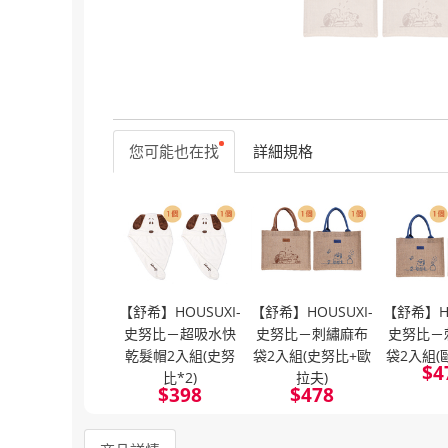
您可能也在找
詳細規格
【舒希】HOUSUXI-
【舒希】HOUSUXI-
【舒希】HO
史努比－超吸水快
史努比－刺繡麻布
史努比－
乾髮帽2入組(史努
袋2入組(史努比+歐
袋2入組(
$
4
比*2)
拉夫)
$
398
$
478