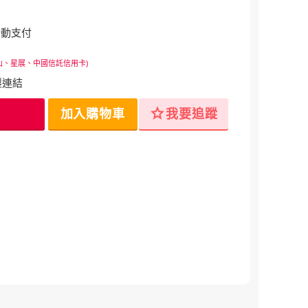
行動支付
山、星展、中國信託信用卡)
製連結
star
加入購物車
我要追蹤