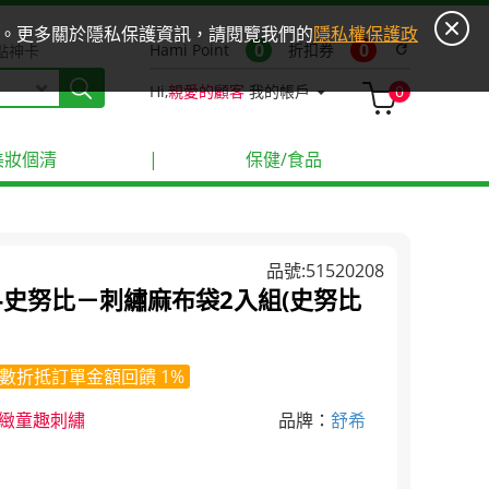
ies。更多關於隱私保護資訊，請閱覽我們的
隱私權保護政
0
0
Hami Point
折扣券
refresh
點神卡
Hi,
親愛的顧客
我的帳戶
0
美妝個清
|
保健/食品
品號:51520208
I-史努比－刺繡麻布袋2入組(史努比
數折抵訂單金額回饋 1%
精緻童趣刺繡
品牌：
舒希