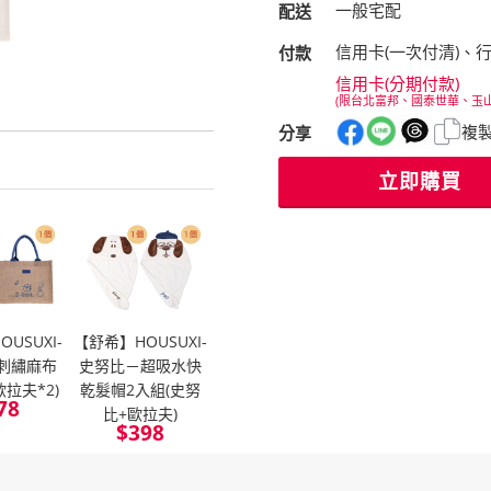
一般宅配
配送
信用卡(一次付清)、
付款
信用卡(分期付款)
(限台北富邦、國泰世華、玉
複
分享
立即購買
USUXI-
【舒希】HOUSUXI-
刺繡麻布
史努比－超吸水快
歐拉夫*2)
乾髮帽2入組(史努
78
比+歐拉夫)
$
398