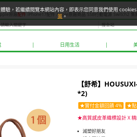
使用體驗，若繼續閱覽本網站內容，即表示您同意我們使用 cook
pple原廠
配件
iPhone17配件
Apple原廠商品
SSB行動電源
Switch2
集
策
。
電
|
日用生活
|
【舒希】HOUSUX
*2)
★實付金額回饋 4%
★點
★高質感皮革織標設計 X 
減塑好朋友