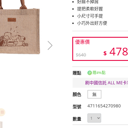
好麻不掉屑
提把柔軟好握
小尺寸可手提
小巧外出好方便
優惠價
47
$
$
640
贈點
贈4%點
刷中國信託 ALL M
顏色
無
4711654270980
型號
數量