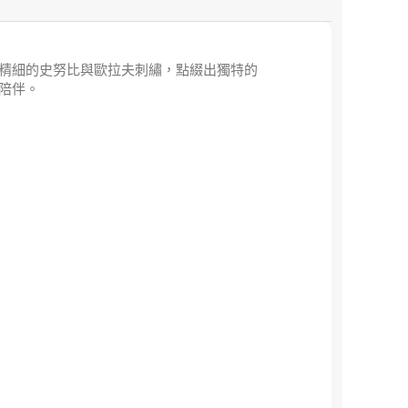
精細的史努比與歐拉夫刺繡，點綴出獨特的
陪伴。