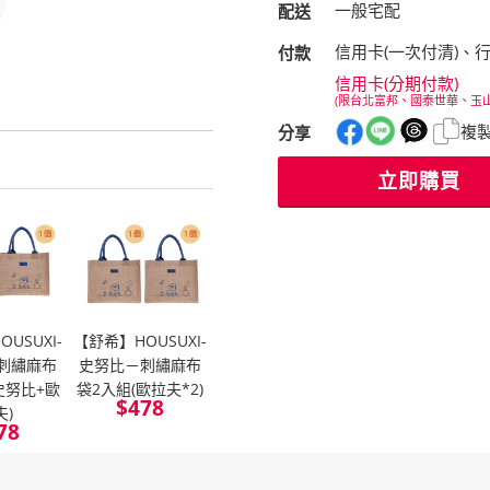
一般宅配
配送
信用卡(一次付清)、
付款
信用卡(分期付款)
(限台北富邦、國泰世華、玉
複
分享
立即購買
USUXI-
【舒希】HOUSUXI-
刺繡麻布
史努比－刺繡麻布
史努比+歐
袋2入組(歐拉夫*2)
$
478
夫)
78