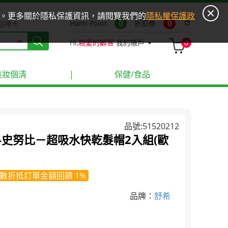
ies。更多關於隱私保護資訊，請閱覽我們的
隱私權保護政
0
0
Hami Point
折扣券
refresh
點神卡
Hi,
親愛的顧客
我的帳戶
0
美妝個清
|
保健/食品
品號:51520212
I-史努比－超吸水快乾髮帽2入組(歐
數折抵訂單金額回饋 1%
品牌：
舒希