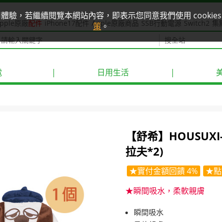
使用體驗，若繼續閱覽本網站內容，即表示您同意我們使用 cook
pple原廠
配件
iPhone17配件
Apple原廠商品
SSB行動電源
Switch2
集
策
。
電
|
日用生活
|
【舒希】HOUSUX
拉夫*2)
★實付金額回饋 4%
★點
★瞬間吸水，柔軟親膚
瞬間吸水