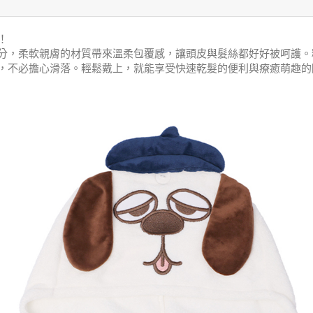
！
分，柔軟親膚的材質帶來溫柔包覆感，讓頭皮與髮絲都好好被呵護。
，不必擔心滑落。輕鬆戴上，就能享受快速乾髮的便利與療癒萌趣的