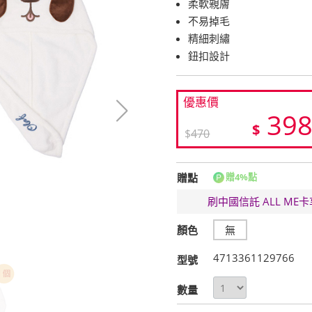
柔軟親膚
不易掉毛
精細刺繡
鈕扣設計
優惠價
39
$
$
470
贈點
贈4%點
刷中國信託 ALL M
顏色
無
4713361129766
型號
數量