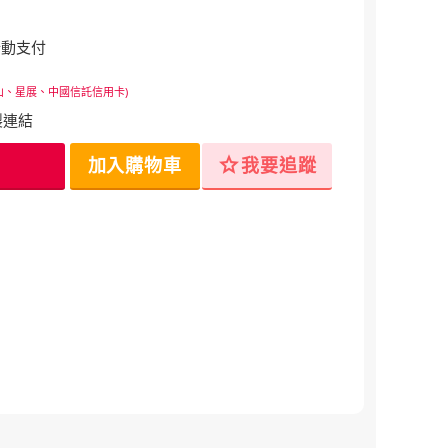
行動支付
山、星展、中國信託信用卡)
製連結
star
加入購物車
我要追蹤