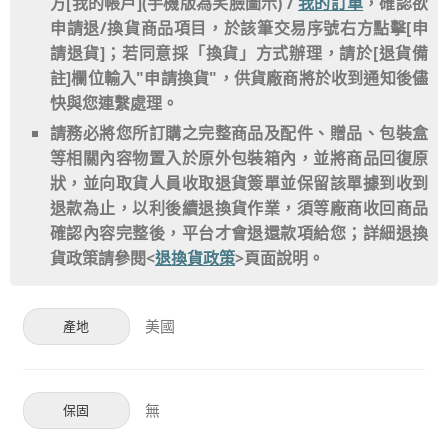
方[我的帳戶](手機版為笑臉圖示) /
我的訂單
，確認欲
申請退/換貨商品項目，於該筆交易序號右方點擊[申
請退貨]；若同意採「換貨」方式辦理，請於[退貨備
註]欄位輸入"申請換貨"，供貨廠商將於收到通知後儘
快與您連繫處理。
請務必將您所訂購之完整商品及配件、贈品、包裝盒
等相關內容物置入於原外包裝箱內，並將商品回復原
狀，並向取貨人員收取退貨簽單並保留該單據到收到
退款為止，以利後續退換貨作業，須等廠商收回商品
確認內容完整後，平台才會退還款項給您；詳細退換
貨政策請參閱<
退換貨政策
>頁面說明。
美國
產地
無
保固