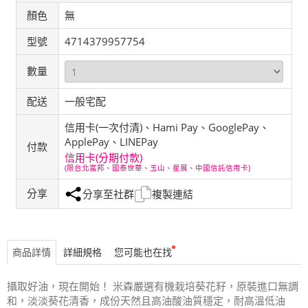
顏色
無
型號
4714379957754
數量
配送
一般宅配
信用卡(一次付清)、Hami Pay、GooglePay、
ApplePay、LINEPay
付款
信用卡(分期付款)
(限台北富邦、國泰世華、玉山、星展、中國信託信用卡)
分享
分享至社群
複製連結
商品詳情
詳細規格
您可能也在找
攝取好油，現在開始！ 米森嚴選有機栽培葵花籽，原裝進口無調
和，淡淡葵花清香，成份天然且高油酸油質穩定，耐高溫低油