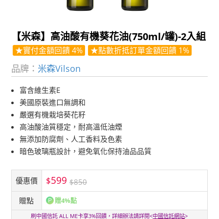
【米森】高油酸有機葵花油(750ml/罐)-2入組
★實付金額回饋 4%
★點數折抵訂單金額回饋 1%
品牌：
米森Vilson
富含維生素E
美國原裝進口無調和
嚴選有機栽培葵花籽
高油酸油質穩定，耐高溫低油煙
無添加防腐劑、人工香料及色素
暗色玻璃瓶設計，避免氧化保持油品品質
599
$
優惠價
$850
贈點
贈4%點
刷中國信託 ALL ME卡享3%回饋，詳細辦法請詳閱<
中國信託網站
>