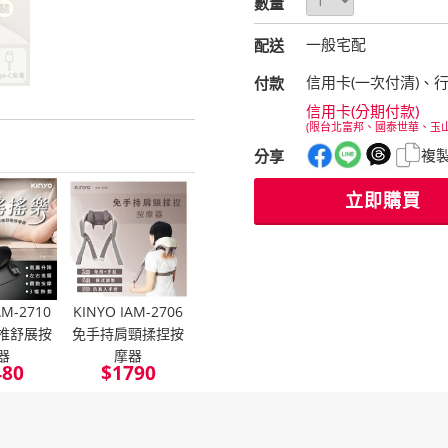
數量
一般宅配
配送
信用卡(一次付清)、
付款
信用卡(分期付款)
(限台北富邦、國泰世華、玉
複
分享
立即購買
AM-2710
KINYO IAM-2706
椎舒展按
免手持肩頸揉捏按
器
摩器
480
$
1790