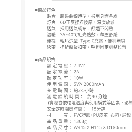
■商品特色
貼合｜腰果曲線造型，適用身體各處
舒爽｜6D正反揉捏按摩，深度放鬆
透氣｜採用透氣網布，舒適不悶熱
溫暖｜35~40℃紅光熱敷，釋壓舒緩
便攜｜輕巧造型+Type-C充電，便利無線
綁帶｜椅背鬆緊扣帶，輕鬆固定調整位置
■商品規格
額 定 電 壓： 7.4V?
額 定 電 流： 2A
額 定 功 率： 10W
使 用 電 源： 5V?/ 2000mAh
充 電 時 間： 約3-5小時
滿 電 續 航 時 間： 約90 分鐘
(實際會依環境溫度與使用模式等因素，影響
安全定時關機時間： 15分鐘
材 質： PVC塑膠+PU皮革+布料+尼龍
產 品 重 量： 1303g
產 品 尺 寸： W345 X H115 X D180mm