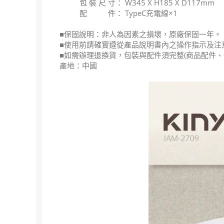
包 裝 尺 寸： W345 X H185 X D117mm
配 件： TypeC充電線×1
■保固說明：非人為因素之損壞，原廠保固一年。
■使用前請確實遵從產品說明書內之操作指示及注
■如需辦理退換貨，包裝與配件須完整(商品配件、
產地：中國