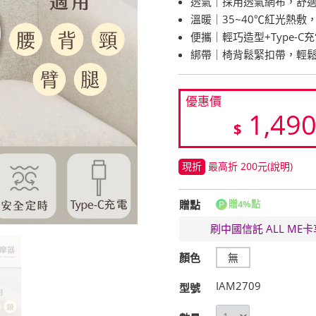
透氣｜採用透氣網布，舒
溫暖｜35~40℃紅光熱敷
便攜｜輕巧造型+Type-C
綁帶｜椅背鬆緊扣帶，輕
優惠價
1,49
$
現折
最高折 200元
(說明)
贈點
贈4%點
刷中國信託 ALL M
顏色
無
IAM2709
型號