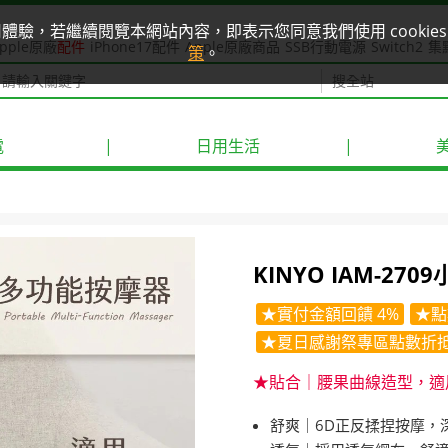
使用體驗，若繼續閱覽本網站內容，即表示您同意我們使用 cook
pple原廠
配件
iPhone17配件
Apple原廠商品
SSB行動電源
Switch2
集
策
。
電
|
日用生活
|
KINYO IAM-2
★實付金額回饋 4%
★點
★夏日感謝祭專區點數折抵
★貼合｜腰果曲線造型，適
舒爽｜6D正反揉捏按摩，