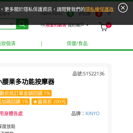
ies。更多關於隱私保護資訊，請閱覽我們的
隱私權保護政
0
0
Hami Point
折扣券
refresh
點神卡
Hi,
親愛的顧客
我的帳戶
0
美妝個清
|
保健/食品
品號:51522136
709小腰果多功能按摩器
數折抵訂單金額回饋 1%
加碼回饋 1%
★最高折 200元
用身體各處
品牌：
KINYO
深度放鬆