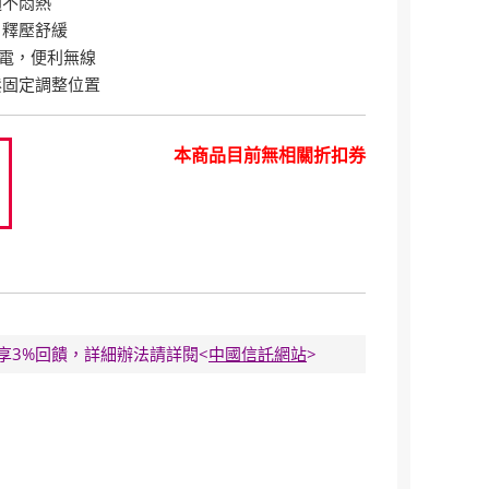
適不悶熱
，釋壓舒緩
充電，便利無線
鬆固定調整位置
本商品目前無相關折扣券
0
E卡享3%回饋，詳細辦法請詳閱<
中國信託網站
>