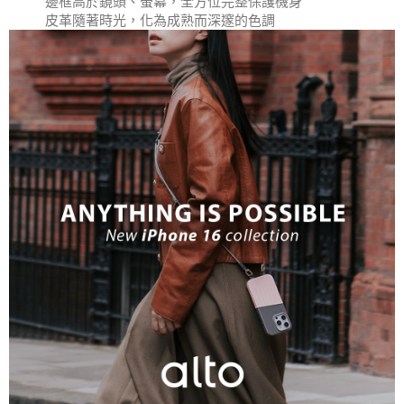
邊框高於鏡頭、螢幕，全方位完整保護機身
皮革隨著時光，化為成熟而深邃的色調