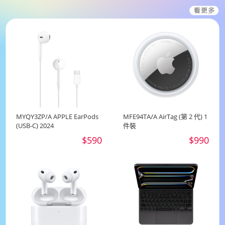
MYQY3ZP/A APPLE EarPods
MFE94TA/A AirTag (第 2 代) 1
(USB-C) 2024
件裝
$590
$990