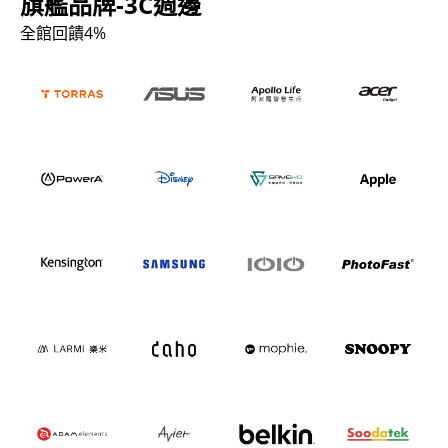
旗艦品牌-3C週邊
全館回饋4%