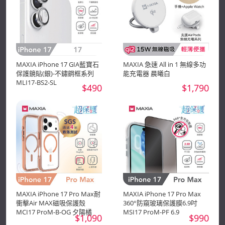
MAXIA iPhone 17 GIA藍寶石
MAXIA 急速 All in 1 無線多功
保護鏡貼(銀)-不鏽鋼框系列
能充電器 晨曦白
MLI17-BS2-SL
$490
$1,790
MAXIA iPhone 17 Pro Max耐
MAXIA iPhone 17 Pro Max
衝擊Air MAX磁吸保護殼
360°防窺玻璃保護膜6.9吋
MCI17 ProM-B-OG 夕陽橘
MSI17 ProM-PF 6.9
$1,090
$990