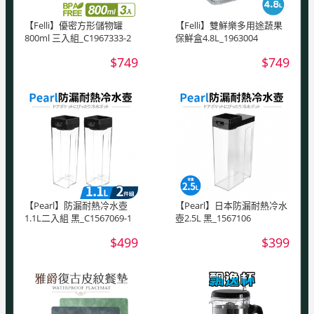
【Felli】優密方形儲物罐
【Felli】雙鮮樂多用途蔬果
800ml 三入組_C1967333-2
保鮮盒4.8L_1963004
$749
$749
【Pearl】防漏耐熱冷水壺
【Pearl】日本防漏耐熱冷水
1.1L二入組 黑_C1567069-1
壺2.5L 黑_1567106
$499
$399