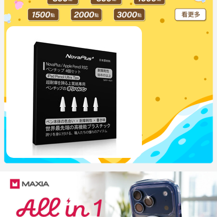
NovaPlus UX替換筆尖組4入 白
$499