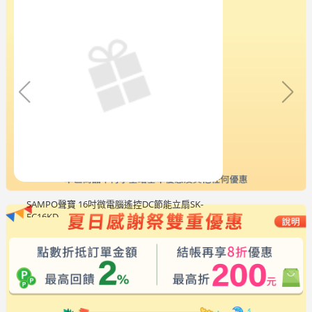
SAMPO聲寶 16吋微電腦遙控DC節能立扇SK-
FC16KD
$2,488