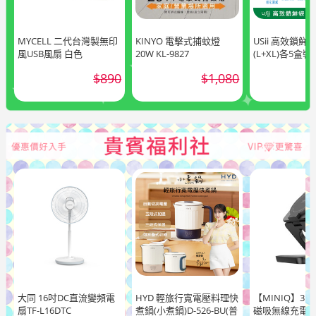
MYCELL 二代台灣製無印
KINYO 電擊式捕蚊燈
USii 高效鎖鮮
風USB風扇 白色
20W KL-9827
(L+XL)各5盒裝
$890
$1,080
大同 16吋DC直流變頻電
HYD 輕旅行寬電壓料理快
【MINIQ】3 i
扇TF-L16DTC
煮鍋(小煮鍋)D-526-BU(普
磁吸無線充電器