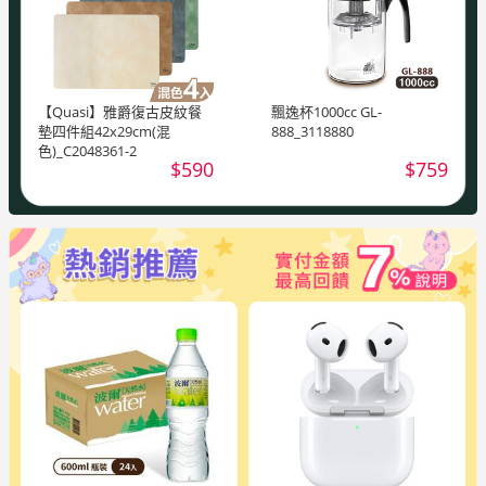
【Quasi】雅爵復古皮紋餐
飄逸杯1000cc GL-
墊四件組42x29cm(混
888_3118880
色)_C2048361-2
$590
$759