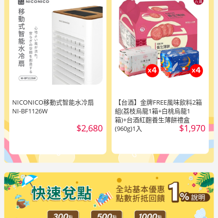
NICONICO移動式智能水冷扇
【台酒】金牌FREE風味飲料2箱
NI-BF1126W
組(荔枝烏龍1箱+白桃烏龍1
箱)+台酒紅麴養生薄餅禮盒
$2,680
$1,970
(960g)1入