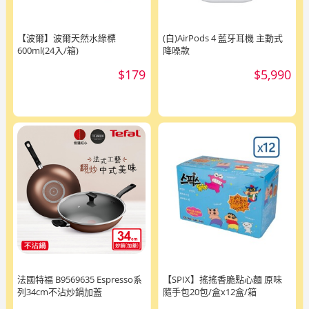
【波爾】波爾天然水綠標
(白)AirPods 4 藍牙耳機 主動式
600ml(24入/箱)
降噪款
$179
$5,990
法國特福 B9569635 Espresso系
【SPIX】搖搖香脆點心麵 原味
列34cm不沾炒鍋加蓋
隨手包20包/盒x12盒/箱