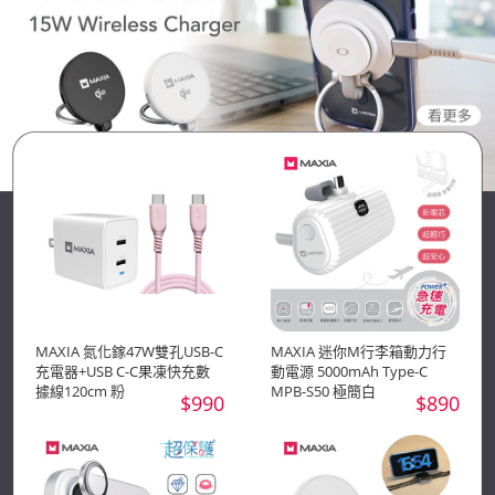
MAXIA 氮化鎵47W雙孔USB-C
MAXIA 迷你M行李箱動力行
充電器+USB C-C果凍快充數
動電源 5000mAh Type-C
據線120cm 粉
MPB-S50 極簡白
$990
$890