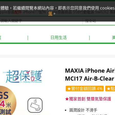
使用體驗，若繼續閱覽本網站內容，即表示您同意我們使用 cook
pple原廠
配件
iPhone17配件
Apple原廠商品
SSB行動電源
Switch2
集
策
。
電
|
日用生活
|
MAXIA iPhone 
MCI17 Air-B-Cle
★實付金額回饋 4%
★點
★獨家首創 雙層氣墊保護
圓潤設計 不滑手