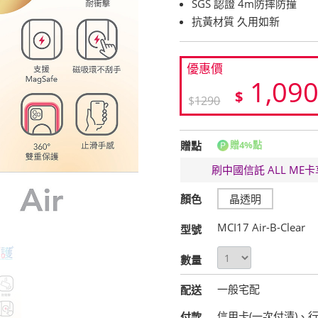
SGS 認證 4m防摔防撞
抗黃材質 久用如新
優惠價
1,09
$
$
1290
贈點
贈4%點
刷中國信託 ALL M
顏色
晶透明
MCI17 Air-B-Clear
型號
數量
一般宅配
配送
信用卡(一次付清)、
付款