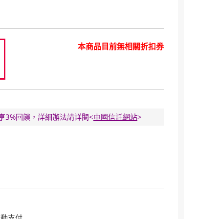
本商品目前無相關折扣券
0
E卡享3%回饋，詳細辦法請詳閱<
中國信託網站
>
行動支付