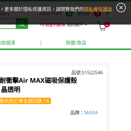
ies。更多關於隱私保護資訊，請閱覽我們的
隱私權保護政
0
0
Hami Point
折扣券
refresh
點神卡
Hi,
親愛的顧客
我的帳戶
0
美妝個清
|
保健/食品
品號:51522546
Air耐衝擊Air MAX磁吸保護殼
ar 晶透明
數折抵訂單金額回饋 1%
品牌：
MAXIA