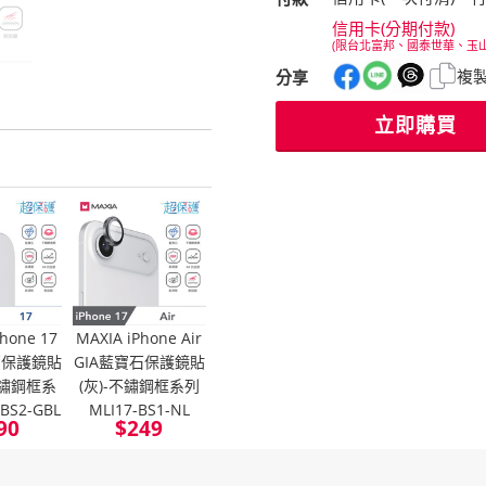
信用卡(分期付款)
(限台北富邦、國泰世華、玉
複
分享
立即購買
hone 17
MAXIA iPhone Air
石保護鏡貼
GIA藍寶石保護鏡貼
不鏽鋼框系
(灰)-不鏽鋼框系列
-BS2-GBL
MLI17-BS1-NL
90
$
249