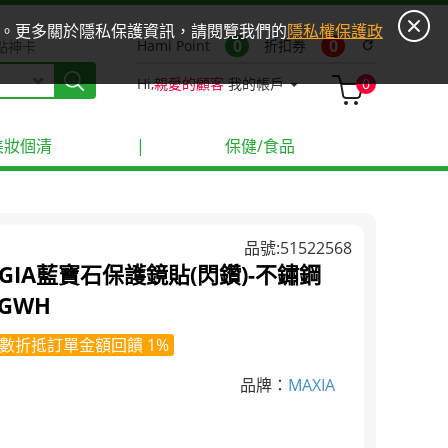
ies。更多關於隱私保護資訊，請閱覽我們的
隱私權保護政
0
0
Hami Point
折扣券
refresh
點神卡
Hi,
親愛的顧客
我的帳戶
0
美妝個清
|
保健/食品
品號:51522568
 17 GIA藍寶石保護鏡貼(閃鑽)-不鏽鋼
-GWH
數折抵訂單金額回饋 1%
品牌：
MAXIA