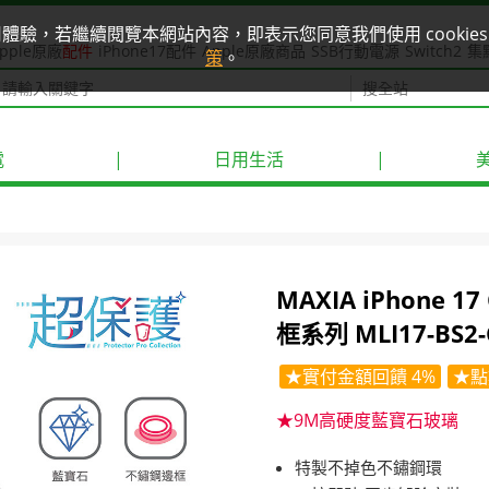
使用體驗，若繼續閱覽本網站內容，即表示您同意我們使用 cook
pple原廠
配件
iPhone17配件
Apple原廠商品
SSB行動電源
Switch2
集
策
。
電
|
日用生活
|
MAXIA iPhone
框系列 MLI17-BS2
★實付金額回饋 4%
★點
★9M高硬度藍寶石玻璃
特製不掉色不鏽鋼環