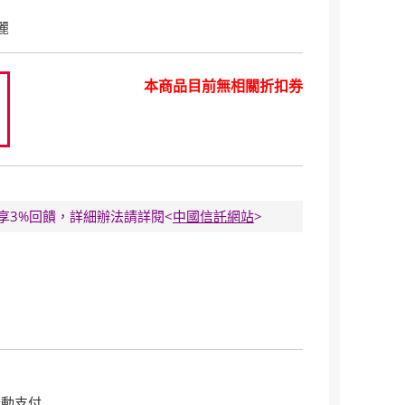
麗
本商品目前無相關折扣券
0
E卡享3%回饋，詳細辦法請詳閱<
中國信託網站
>
行動支付