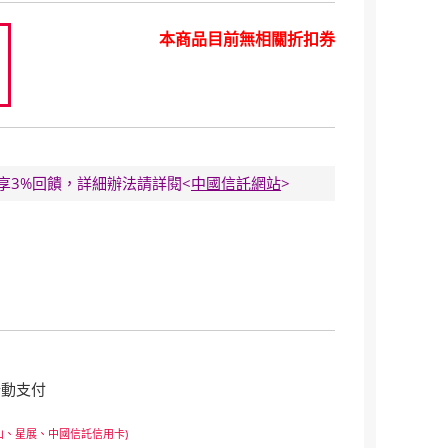
本商品目前無相關折扣券
0
E卡享3%回饋，詳細辦法請詳閱<
中國信託網站
>
行動支付
山、星展、中國信託信用卡)