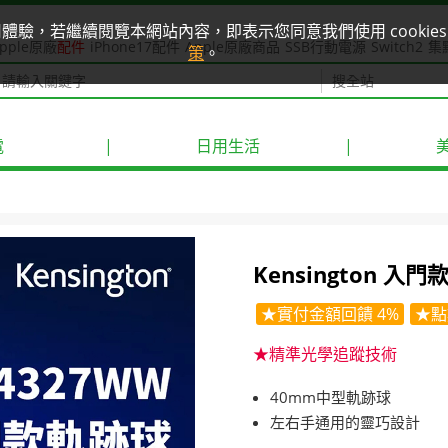
使用體驗，若繼續閱覽本網站內容，即表示您同意我們使用 cook
pple原廠
配件
iPhone17配件
Apple原廠商品
SSB行動電源
Switch2
集
策
。
電
|
日用生活
|
Kensington 入門
★實付金額回饋 4%
★點
★精準光學追蹤技術
40mm中型軌跡球
左右手通用的靈巧設計