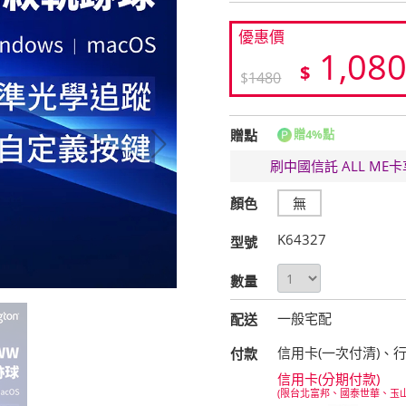
優惠價
1,08
$
$
1480
贈點
贈4%點
刷中國信託 ALL M
顏色
無
K64327
型號
數量
一般宅配
配送
信用卡(一次付清)、
付款
信用卡(分期付款)
(限台北富邦、國泰世華、玉