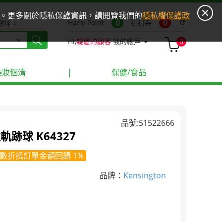
ies。更多關於隱私保護資訊，請閱覽我們的
隱私權保護政
0
0
Hami Point
折扣券
refresh
點神卡
Hi,
親愛的顧客
我的帳戶
0
美妝個清
|
保健/食品
品號:51522666
款軌跡球 K64327
數折抵訂單金額回饋 1%
品牌：
Kensington