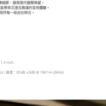
滑矽膠細節，展現現代極簡美感。
皆能帶來沉浸且飽滿的音效體驗。
，陪伴每一段自在時光。
4 inch
) / 高音：85dB ±3dB @ 1W/1m (3kHz)