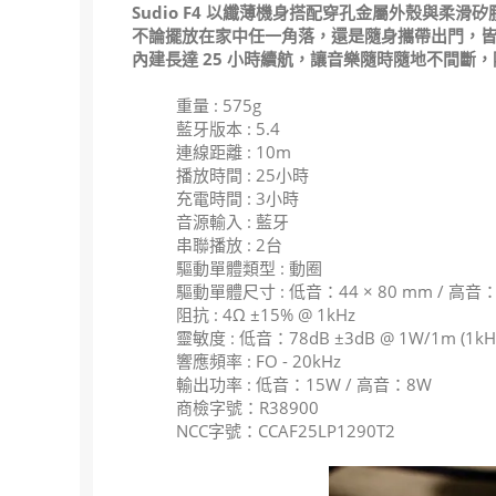
Sudio F4 以纖薄機身搭配穿孔金屬外殼與柔
不論擺放在家中任一角落，還是隨身攜帶出門，
內建長達 25 小時續航，讓音樂隨時隨地不間斷
重量 : 575g
藍牙版本 : 5.4
連線距離 : 10m
播放時間 : 25小時
充電時間 : 3小時
音源輸入 : 藍牙
串聯播放 : 2台
驅動單體類型 : 動圈
驅動單體尺寸 : 低音：44 × 80 mm / 高音：1.
阻抗 : 4Ω ±15% @ 1kHz
靈敏度 : 低音：78dB ±3dB @ 1W/1m (1kHz
響應頻率 : FO - 20kHz
輸出功率 : 低音：15W / 高音：8W
商檢字號：R38900
NCC字號：CCAF25LP1290T2