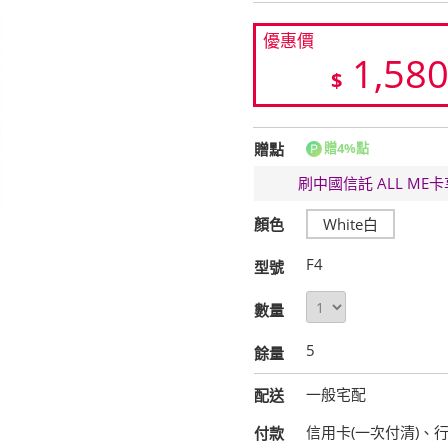
優惠價
1,58
$
贈點
贈4%點
刷中國信託 ALL M
顏色
White白
F4
型號
數量
5
餘量
一般宅配
配送
信用卡(一次付清)、
付款