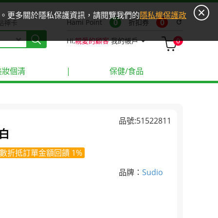
ies。更多關於隱私保護資訊，請閱覽我們的
隱私權保護政
0
0
Hami Point
折扣券
refresh
點神卡
Hi,
親愛的顧客
我的帳戶
0
美妝個清
|
保健/食品
品號:51522811
 白
數折抵訂單金額回饋 1%
品牌：
Sudio