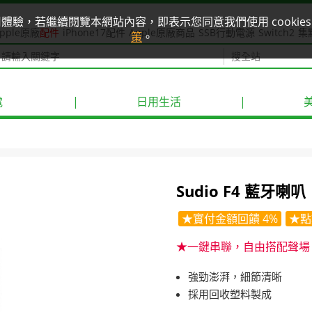
使用體驗，若繼續閱覽本網站內容，即表示您同意我們使用 cook
pple原廠
配件
iPhone17配件
Apple原廠商品
SSB行動電源
Switch2
集
策
。
電
|
日用生活
|
Sudio F4 藍牙喇叭
★實付金額回饋 4%
★點
★一鍵串聯，自由搭配聲場
強勁澎湃，細節清晰
採用回收塑料製成