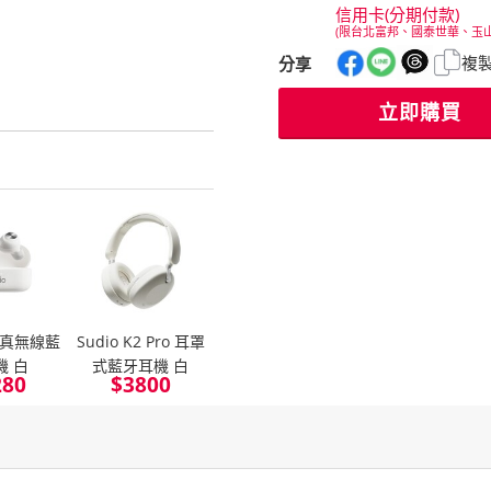
信用卡(分期付款)
(限台北富邦、國泰世華、玉
複
分享
立即購買
T3 真無線藍
Sudio K2 Pro 耳罩
機 白
式藍牙耳機 白
280
$
3800