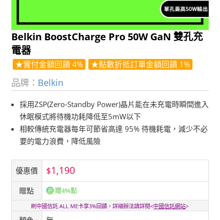
Belkin BoostCharge Pro 50W GaN 雙孔充
電器
★實付金額回饋 4%
★點數折抵訂單金額回饋 1%
品牌：
Belkin
採用ZSP(Zero-Standby Power)晶片能在未充電時瞬間進入
休眠模式將待機功耗降低至5mW以下
相較傳統充電器每年可節省高達 95% 待機耗電，減少不必
要的電力浪費，降低風險
1,190
$
優惠價
贈點
贈4%點
刷中國信託 ALL ME卡享3%回饋，詳細辦法請詳閱<
中國信託網站
>