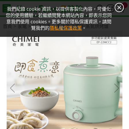
0
我們紀錄 cookie 資訊，以提供客製化內容，可優化
您的使用體驗，若繼續閱覽本網站內容，即表示您同
意我們使用 cookies。更多關於隱私保護資訊，請閱
首頁
家電
料理家電
多功能調理鍋/蒸氣烘烤爐
覽我們的
隱私權保護政策
。