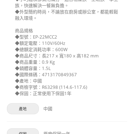
族，快速解決一餐無負擔。
◆外型簡約時尚，不論放在廚房或辦公室，都能輕鬆
融入環境。
商品規格
◆型號：EP-22MCC2
◆額定電壓：110V/60Hz
◆總額定消耗功率：600W
◆商品尺寸：長217 x 寬180 x 高182 mm
◆商品重量：0.9 Kg
◆鍋體容量：1.5L
◆國際條碼：4713170849367
◆產地：中國
◆商檢字號：R63298 (114.6-117.6)
◆保固：正常使用下保固1年
中國
產地
原廠保固一年
保固