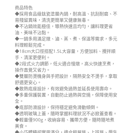
商品特色
◆採用食品級鈦瓷塗層內鍋，耐高溫、抗刮耐磨、不
易殘留異味，清洗更簡單又健康無毒。
◆不沾鍋效能極佳，導熱快速且均勻，讓料理更省
油、美味不沾黏。
◆一鍋多用滿足燉、滷、蒸、煮、保溫等需求，多元
料理輕鬆完成。
◆18cm大口徑搭配1.5L大容量，方便加料、攪拌順
手、清潔更便利。
◆2段式火力調節，低火適合慢燉，高火快速烹煮，
操作直覺又省力。
◆雙層防燙機身與手把設計，隔熱安全不燙手，拿取
舒適更安心。
◆散熱底座設計，有效避免過熱並延長使用壽命。
◆多重保護裝置，自動防止過熱與空燒，保障使用安
全。
◆底部防滑設計，保持穩定避免滑動傾倒。
◆透明玻璃上蓋，隨時掌握料理狀況不必掀蓋查看。
◆輕量僅900g，收納容易、攜帶方便，隨時隨地煮
美食。
◆小巧體積卻實用滿分，適合租屋族、上班族、學生