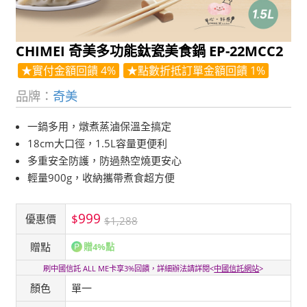
CHIMEI 奇美多功能鈦瓷美食鍋 EP-22MCC2
★實付金額回饋 4%
★點數折抵訂單金額回饋 1%
品牌：
奇美
一鍋多用，燉煮蒸滷保溫全搞定
18cm大口徑，1.5L容量更便利
多重安全防護，防過熱空燒更安心
輕量900g，收納攜帶煮食超方便
999
$
優惠價
$1,288
贈點
贈4%點
刷中國信託 ALL ME卡享3%回饋，詳細辦法請詳閱<
中國信託網站
>
顏色
單一