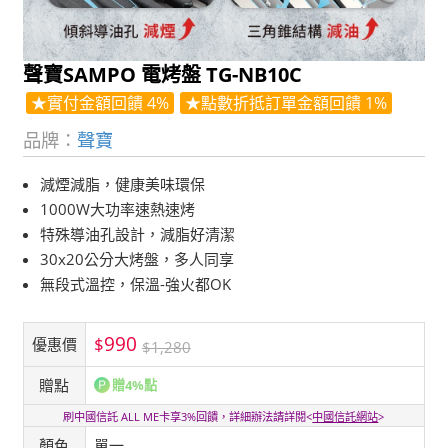
聲寶SAMPO 電烤盤 TG-NB10C
★實付金額回饋 4%
★點數折抵訂單金額回饋 1%
品牌：
聲寶
減煙減脂，健康美味環保
1000W大功率速熱速烤
特殊導油孔設計，減脂好清潔
30x20公分大烤盤，多人同享
無段式溫控，保溫-強火都OK
990
$
優惠價
$1,280
贈點
贈4%點
刷中國信託 ALL ME卡享3%回饋，詳細辦法請詳閱<
中國信託網站
>
顏色
單一