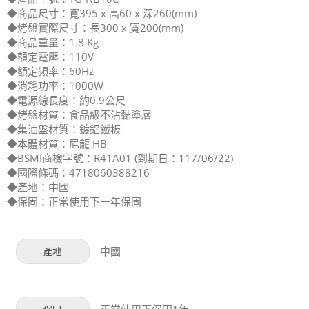
◆商品尺寸：寬395 x 高60 x 深260(mm)
◆烤盤實際尺寸：長300 x 寬200(mm)
◆商品重量：1.8 Kg
◆額定電壓：110V
◆額定頻率：60Hz
◆消耗功率：1000W
◆電源線長度：約0.9公尺
◆烤盤材質：食品級不沾黏塗層
◆集油盤材質：鍍鋁鐵板
◆本體材質：尼龍 HB
◆BSMI商檢字號：R41A01 (到期日：117/06/22)
◆國際條碼：4718060388216
◆產地：中國
◆保固：正常使用下一年保固
中國
產地
正常使用下保固1年
保固