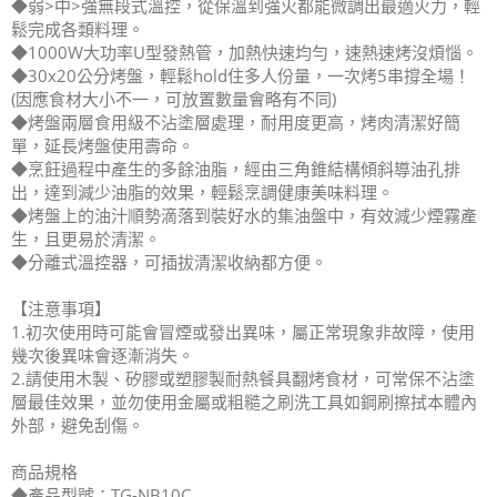
◆弱>中>強無段式溫控，從保溫到強火都能微調出最適火力，輕
鬆完成各類料理。
◆1000W大功率U型發熱管，加熱快速均勻，速熱速烤沒煩惱。
◆30x20公分烤盤，輕鬆hold住多人份量，一次烤5串撐全場！
(因應食材大小不一，可放置數量會略有不同)
◆烤盤兩層食用級不沾塗層處理，耐用度更高，烤肉清潔好簡
單，延長烤盤使用壽命。
◆烹飪過程中產生的多餘油脂，經由三角錐結構傾斜導油孔排
出，達到減少油脂的效果，輕鬆烹調健康美味料理。
◆烤盤上的油汁順勢滴落到裝好水的集油盤中，有效減少煙霧產
生，且更易於清潔。
◆分離式溫控器，可插拔清潔收納都方便。
【注意事項】
1.初次使用時可能會冒煙或發出異味，屬正常現象非故障，使用
幾次後異味會逐漸消失。
2.請使用木製、矽膠或塑膠製耐熱餐具翻烤食材，可常保不沾塗
層最佳效果，並勿使用金屬或粗糙之刷洗工具如鋼刷擦拭本體內
外部，避免刮傷。
商品規格
◆產品型號：TG-NB10C