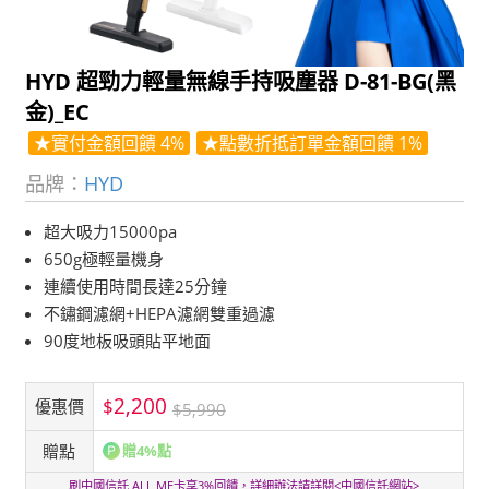
HYD 超勁力輕量無線手持吸塵器 D-81-BG(黑
金)_EC
★實付金額回饋 4%
★點數折抵訂單金額回饋 1%
品牌：
HYD
超大吸力15000pa
650g極輕量機身
連續使用時間長達25分鐘
不鏽鋼濾網+HEPA濾網雙重過濾
90度地板吸頭貼平地面
2,200
$
優惠價
$5,990
贈點
贈4%點
刷中國信託 ALL ME卡享3%回饋，詳細辦法請詳閱<
中國信託網站
>