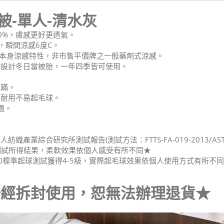
被-單人-清水灰
0%，膚感更好更透氣。
%，瞬間涼感6度C。
質本身涼感特性，非市售平價牌之一般藥劑式涼感。
帶設計冬日當被胎，一年四季皆可使用。
抑蹣。
，耐用不易起毛球。
適。
產業綜合研究所測試報告(測試方法：FTTS-FA-019-2013/A
30測試所得結果，柔軟效果依個人感受有所不同★
40標準起球測試獲得4-5級，實際起毛球效果依個人使用方式有所不
一經拆封使用，恕無法辦理退貨★