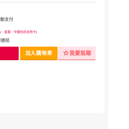
行動支付
山、星展、中國信託信用卡)
製連結
star
加入購物車
我要追蹤