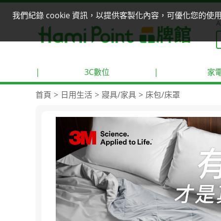
我們紀錄 cookie 資訊，以提供客製化內容，可優化您的
A
|
3C數位
|
家
首頁
日用生活
寢具/家具
床包/床罩