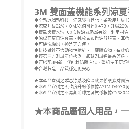
3M 雙面蓋機能系列涼夏
◆全新冰潤新科技，涼感紗再進化，柔軟度升級1
◆涼感升級22%，QMAX值可達0.473，升級22
◆實驗證實水洗100次後涼感仍然有效，利用材
◆涼感面夏日涼爽蓋、純棉表布微涼舒服蓋、耳
◆可機洗機烘，換洗更方便。
◆科技纖維不含動物性纖維、非塵蹣食物，有效
◆經第三方測試單位檢測，起球測試達最高等級
◆可搭配3M新一代純棉防蹣床包，整組使用更舒
◆台灣製造，品質穩定更安心。
★本產品宣稱之瞬息涼感及降溫效果係根據財團法人紡織
★本產品宣稱之柔軟度升級係依據ASTM D40
★本產品宣稱之不易起毛球之測試係根據CNS80
★本商品屬個人用品，