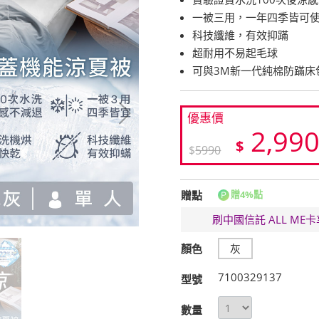
一被三用，一年四季皆可
科技纖維，有效抑蹣
超耐用不易起毛球
可與3M新一代純棉防蹣床
優惠價
2,99
$
$
5990
贈點
贈4%點
刷中國信託 ALL M
顏色
灰
7100329137
型號
數量