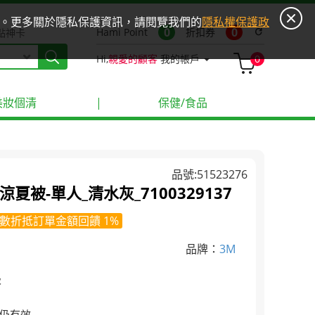
ies。更多關於隱私保護資訊，請閱覽我們的
隱私權保護政
0
0
Hami Point
折扣券
refresh
點神卡
Hi,
親愛的顧客
我的帳戶
0
美妝個清
|
保健/食品
品號:51523276
夏被-單人_清水灰_7100329137
數折抵訂單金額回饋 1%
品牌：
3M
級
感仍有效