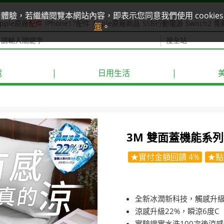
使用體驗，若繼續閱覽本網站內容，即表示您同意我們使用 cook
pple原廠
配件
iPhone17配件
Apple原廠商品
SSB行動電源
Switch2
集
策
。
電
|
日用生活
|
3M 雙面蓋機能系列涼
★實付金額回饋 4%
★點
全新冰潤新科技，觸感升
涼感升級22%，瞬涼6度C
實驗證實水洗100次後涼