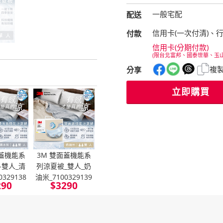
一般宅配
配送
信用卡(一次付清)、
付款
信用卡(分期付款)
(限台北富邦、國泰世華、玉
複
分享
立即購買
面蓋機能系
3M 雙面蓋機能系
-雙人_清
列涼夏被_雙人_奶
0329138
油米_7100329139
290
$
3290