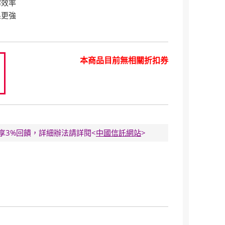
解效率
果更強
本商品目前無相關折扣券
0
E卡享3%回饋，詳細辦法請詳閱<
中國信託網站
>