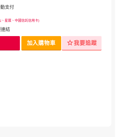
行動支付
山、星展、中國信託信用卡)
製連結
star
加入購物車
我要追蹤