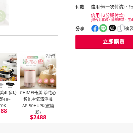
信用卡(一次付清)、
付款
信用卡(分期付款)
(限台北富邦、國泰世華、玉
複
分享
立即購買
奇美4L多功
CHIMEI奇美 淨花心
盤HP-
智能空氣清淨機
T0K
AP-50HUPK(蜜糖
788
粉)
$
2488