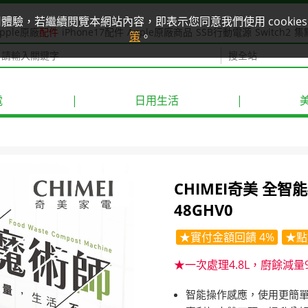
使用體驗，若繼續閱覽本網站內容，即表示您同意我們使用 cook
pple原廠
配件
iPhone17配件
Apple原廠商品
SSB行動電源
Switch2
集
策
。
電
|
日用生活
|
CHIMEI奇美 全智
48GHV0
★實付金額回饋 4%
★點
★一次處理4.8L，廚餘減量
智能操作感應，使用更簡