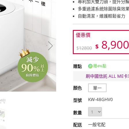
專利加大雙刀頭，提升分
多重過濾系統除菌除臭效
自動清潔，維護輕鬆省力
優惠價
8,90
$
$
12800
贈點
贈4%點
刷中國信託 ALL M
顏色
單一
KW-48GHV0
型號
數量
一般宅配
配送