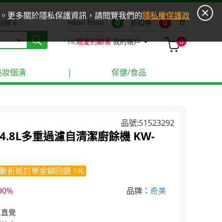
ies。更多關於隱私保護資訊，請閱覽我們的
隱私權保護政
0
0
Hami Point
折扣券
refresh
點神卡
Hi,
親愛的顧客
我的帳戶
0
美妝個清
|
保健/食品
品號:51523292
能4.8L多重過濾自清潔廚餘機 KW-
數折抵訂單金額回饋 1%
90%
品牌：
奇美
單直覺