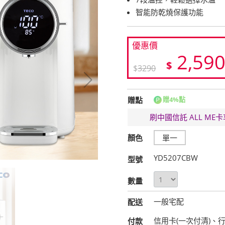
智能防乾燒保護功能
優惠價
2,59
$
$
3290
贈點
贈4%點
刷中國信託 ALL M
顏色
單一
YD5207CBW
型號
數量
一般宅配
配送
信用卡(一次付清)、
付款