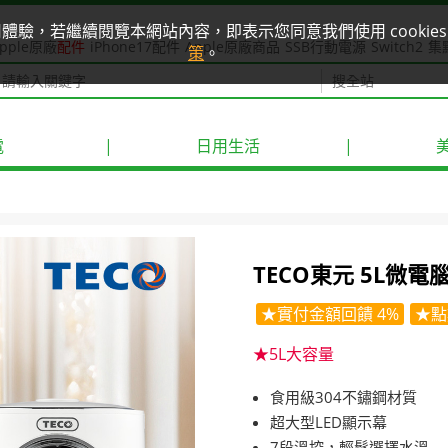
使用體驗，若繼續閱覽本網站內容，即表示您同意我們使用 cook
pple原廠
配件
iPhone17配件
Apple原廠商品
SSB行動電源
Switch2
集
策
。
電
|
日用生活
|
TECO東元 5L微電
★實付金額回饋 4%
★點
★5L大容量
食用級304不鏽鋼材質
超大型LED顯示幕
7段溫控，輕鬆選擇水溫