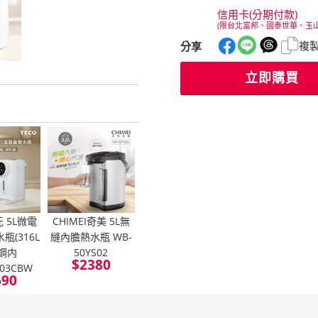
信用卡(分期付款)
(限台北富邦、國泰世華、玉
複
分享
立即購買
元 5L微電
CHIMEI奇美 5L無
瓶(316L
縫內膽熱水瓶 WB-
鋼内
50YS02
$
2380
103CBW
690