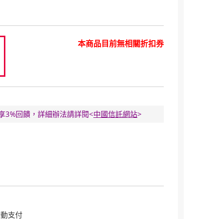
本商品目前無相關折扣券
0
E卡享3%回饋，詳細辦法請詳閱<
中國信託網站
>
行動支付