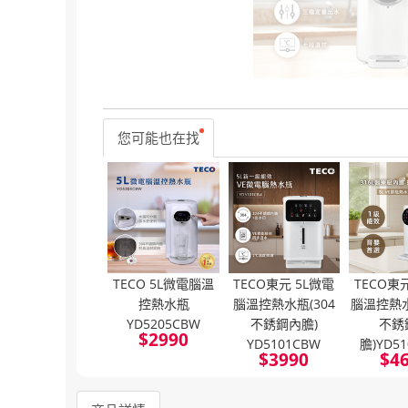
您可能也在找
TECO 5L微電腦溫
TECO東元 5L微電
TECO東
控熱水瓶
腦溫控熱水瓶(304
腦溫控熱水
YD5205CBW
不銹鋼內膽)
不銹
$
2990
YD5101CBW
膽)YD5
$
3990
$
4