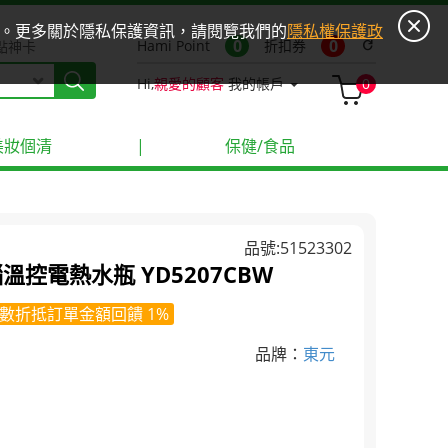
ies。更多關於隱私保護資訊，請閱覽我們的
隱私權保護政
0
0
Hami Point
折扣券
refresh
點神卡
Hi,
親愛的顧客
我的帳戶
0
美妝個清
|
保健/食品
品號:51523302
腦溫控電熱水瓶 YD5207CBW
數折抵訂單金額回饋 1%
品牌：
東元