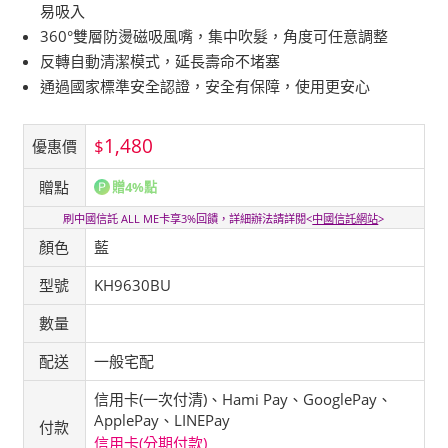
易吸入
360°雙層防燙磁吸風嘴，集中吹髮，角度可任意調整
反轉自動清潔模式，延長壽命不堵塞
通過國家標準安全認證，安全有保障，使用更安心
1,480
$
優惠價
贈點
贈4%點
刷中國信託 ALL ME卡享3%回饋，詳細辦法請詳閱<
中國信託網站
>
顏色
藍
型號
KH9630BU
數量
配送
一般宅配
信用卡(一次付清)、Hami Pay、GooglePay、
ApplePay、LINEPay
付款
信用卡(分期付款)