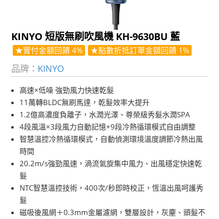
KINYO 短版無刷吹風機 KH-9630BU 藍
★實付金額回饋 4%
★點數折抵訂單金額回饋 1%
品牌：
KINYO
高速×低噪 強勁風力快速乾髮
11萬轉BLDC無刷馬達，乾髮效率大提升
1.2億高濃度負離子，水潤光澤、尊榮級秀髮水潤SPA
4段風溫×3段風力自動記憶+9段冷熱循環模式自由調整
智慧溫控冷熱循環模式，自動偵測環境溫度調節冷熱出風
時間
20.2m/s強勁風速，渦流氣旋集中風力、出風穩定快速乾
髮
NTC智慧溫控技術，400次/秒即時校正，恆溫出風呵護秀
髮
磁吸後風網＋0.3mm金屬濾網，雙層設計，灰塵、頭髮不