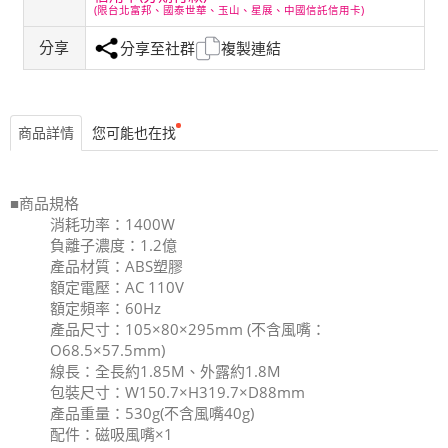
(限台北富邦、國泰世華、玉山、星展、中國信託信用卡)
分享
分享至社群
複製連結
商品詳情
您可能也在找
■商品規格
消耗功率：1400W
負離子濃度：1.2億
產品材質：ABS塑膠
額定電壓：AC 110V
額定頻率：60Hz
產品尺寸：105×80×295mm (不含風嘴：
O68.5×57.5mm)
線長：全長約1.85M、外露約1.8M
包裝尺寸：W150.7×H319.7×D88mm
產品重量：530g(不含風嘴40g)
配件：磁吸風嘴×1