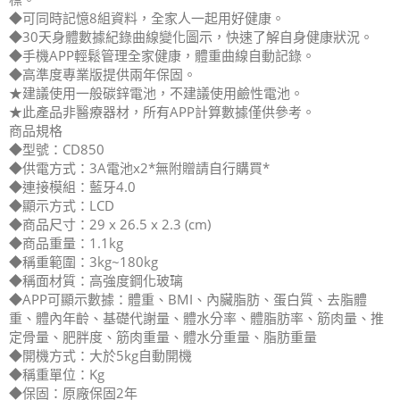
◆可同時記憶8組資料，全家人一起用好健康。
◆30天身體數據紀錄曲線變化圖示，快速了解自身健康狀況。
◆手機APP輕鬆管理全家健康，體重曲線自動記錄。
◆高準度專業版提供兩年保固。
★建議使用一般碳鋅電池，不建議使用鹼性電池。
★此產品非醫療器材，所有APP計算數據僅供參考。
商品規格
◆型號：CD850
◆供電方式：3A電池x2*無附贈請自行購買*
◆連接模組：藍牙4.0
◆顯示方式：LCD
◆商品尺寸：29 x 26.5 x 2.3 (cm)
◆商品重量：1.1kg
◆稱重範圍：3kg~180kg
◆稱面材質：高強度鋼化玻璃
◆APP可顯示數據：體重、BMI、內臟脂肪、蛋白質、去脂體
重、體內年齡、基礎代謝量、體水分率、體脂肪率、筋肉量、推
定骨量、肥胖度、筋肉重量、體水分重量、脂肪重量
◆開機方式：大於5kg自動開機
◆稱重單位：Kg
◆保固：原廠保固2年