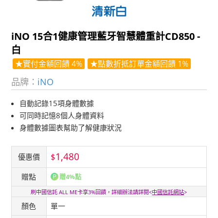
iNO 15合1健康管理藍牙智慧體重計CD850 -
白
★實付金額回饋 4%
★點數折抵訂單金額回饋 1%
品牌：
iNO
自動記錄15項身體數據
可同時記憶8個人身體資料
身體數據圖表幫助了解健康狀況
1,480
$
優惠價
贈點
贈4%點
刷中國信託 ALL ME卡享3%回饋，詳細辦法請詳閱<
中國信託網站
>
顏色
單一