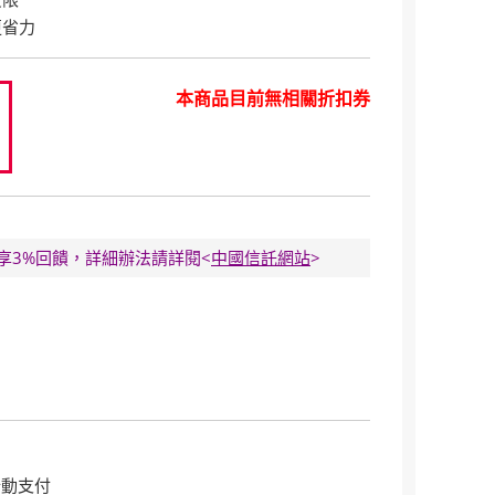
更省力
本商品目前無相關折扣券
0
E卡享3%回饋，詳細辦法請詳閱<
中國信託網站
>
行動支付