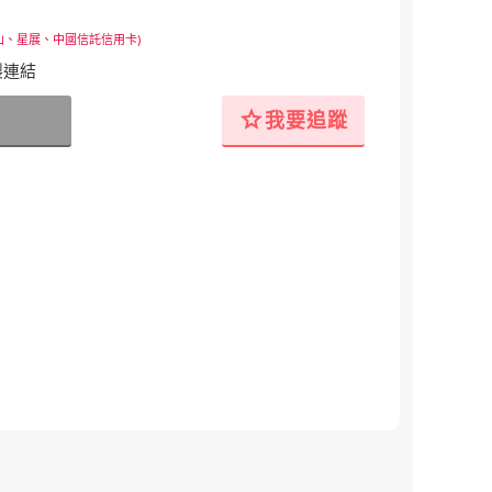
山、星展、中國信託信用卡)
製連結
star
我要追蹤