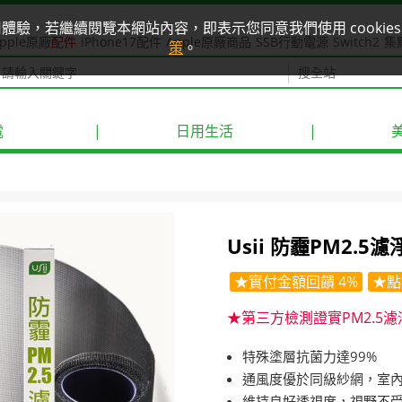
使用體驗，若繼續閱覽本網站內容，即表示您同意我們使用 cook
pple原廠
配件
iPhone17配件
Apple原廠商品
SSB行動電源
Switch2
集
策
。
電
|
日用生活
|
Usii 防霾PM2.5
★實付金額回饋 4%
★點
★第三方檢測證實PM2.5濾
特殊塗層抗菌力達99%
通風度優於同級紗網，室
維持良好透視度，視野不