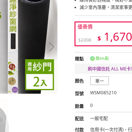
減少室內落塵，清潔家事
優惠價
1,67
$
$
2398
贈點
贈4%點
刷中國信託 ALL M
顏色
單一
WSM085210
型號
0
餘量
一般宅配
配送
信用卡(一次付清)、
付款