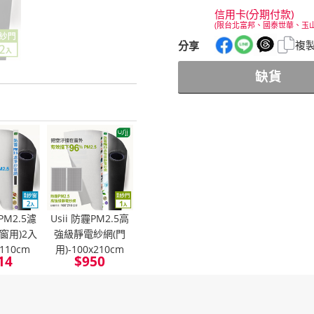
信用卡(分期付款)
(限台北富邦、國泰世華、玉
複
分享
缺貨
霾PM2.5濾
Usii 防霾PM2.5高
窗用)2入
強級靜電紗網(門
x110cm
用)-100x210cm
14
$
950