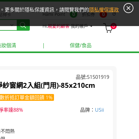
ies。更多關於隱私保護資訊，請閱覽我們的
隱私權保護政
0
0
Hami Point
折扣券
refresh
點神卡
Hi,
親愛的顧客
我的帳戶
0
美妝個清
|
保健/食品
品號:51501919
濾淨紗窗網2入組(門用)-85x210cm
數折抵訂單金額回饋 1%
淨率達88%
品牌：
USii
內不悶熱
受限