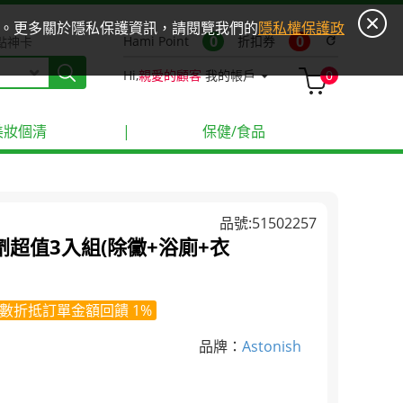
ies。更多關於隱私保護資訊，請閱覽我們的
隱私權保護政
0
0
Hami Point
折扣券
refresh
點神卡
Hi,
親愛的顧客
我的帳戶
0
美妝個清
|
保健/食品
品號:51502257
潔劑超值3入組(除黴+浴廁+衣
數折抵訂單金額回饋 1%
品牌：
Astonish