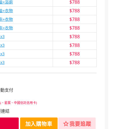
$788
油+浴廁
$788
油+衣物
$788
廁+衣物
$788
廁+衣物
$788
x3
$788
x3
$788
x3
$788
x3
行動支付
山、星展、中國信託信用卡)
製連結
star
加入購物車
我要追蹤