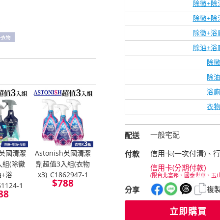
除黴+除
除黴+除
除黴+浴
除油+浴
除黴
除油
浴廁
衣物
一般宅配
配送
信用卡(一次付清)、
sh英國清潔
Astonish英國清潔
付款
入組(除黴
劑超值3入組(衣物
信用卡(分期付款)
油+浴
x3)_C1862947-1
(限台北富邦、國泰世華、玉
$
788
61124-1
複
分享
88
立即購買