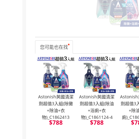
您可能也在找
Astonish英國清潔
Astonish英國清潔
Astoni
劑超值3入組(除黴
劑超值3入組(除油
劑超值3
+除油+衣
+浴廁+衣
+除
物)_C1862413
物)_C1861124-4
廁)_C18
$
788
$
788
$
7