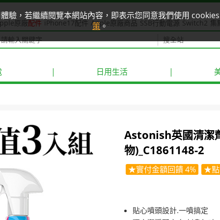
使用體驗，若繼續閱覽本網站內容，即表示您同意我們使用 cook
pple原廠
配件
iPhone17配件
Apple原廠商品
SSB行動電源
Switch2
集
策
。
電
|
日用生活
|
Astonish英國清
物)_C1861148-2
★實付金額回饋 4%
★點
貼心噴頭設計.一噴搞定