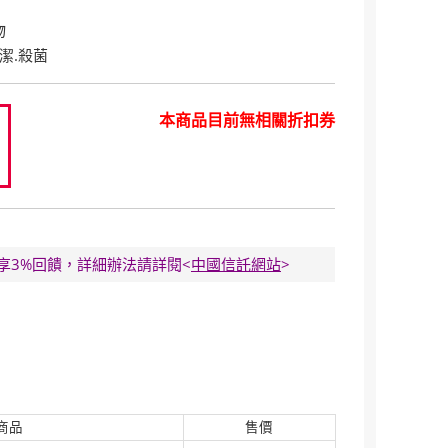
物
潔.殺菌
本商品目前無相關折扣券
8
E卡享3%回饋，詳細辦法請詳閱<
中國信託網站
>
商品
售價