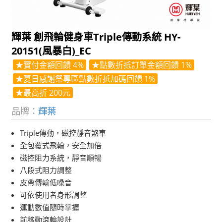
輝葉 創飛輪健身車Triple傳動系統 HY-
20151(風暴白)_EC
★實付金額回饋 4%
★點數折抵訂單金額回饋 1%
★夏日感謝祭專區點數折抵加碼回饋 1%
★最高折 200元
品牌：
輝葉
Triple傳動，磁控靜音煞車
全包覆式飛輪，安全加倍
磁控阻力系統，靜音順暢
八段式阻力調整
皮帶傳輸低噪音
可依使用者身形調整
運動數值隨時掌握
前移動滾輪設計