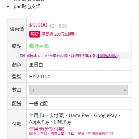
ipad貼心支架
9,900
$
$21,800
優惠價
現折
最高折 200元
(說明)
贈點
贈4%點
刷中國信託 ALL ME卡享3%回饋，詳細辦法請詳閱<
中國信託網站
>
顏色
風暴白
型號
HY-20151
數量
配送
一般宅配
信用卡(一次付清)、Hami Pay、GooglePay、
ApplePay、LINEPay
付款
信用卡(分期付款)
(限台北富邦、國泰世華、玉山、星展、中國信託信用卡)