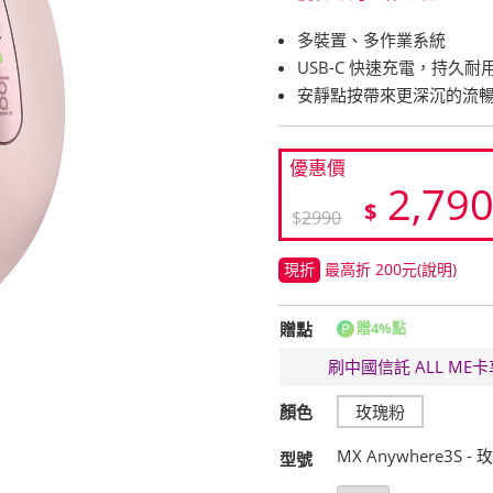
多裝置、多作業系統
USB-C 快速充電，持久耐
安靜點按帶來更深沉的流
優惠價
2,79
$
$
2990
現折
最高折 200元
(說明)
贈點
贈4%點
刷中國信託 ALL M
顏色
玫瑰粉
MX Anywhere3S -
型號