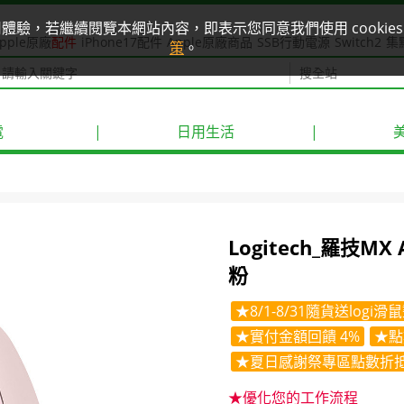
使用體驗，若繼續閱覽本網站內容，即表示您同意我們使用 cook
pple原廠
配件
iPhone17配件
Apple原廠商品
SSB行動電源
Switch2
集
策
。
電
|
日用生活
|
Logitech_羅技MX
粉
★8/1-8/31隨貨送log
★實付金額回饋 4%
★點
★夏日感謝祭專區點數折抵
★優化您的工作流程