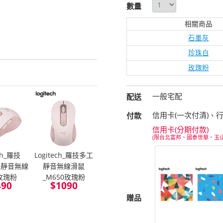
數量
相關商品
石墨灰
珍珠白
玫瑰粉
一般宅配
配送
信用卡(一次付清)、
付款
信用卡(分期付款)
(限台北富邦、國泰世華、玉
ech_羅技
Logitech_羅技多工
工靜音無線
靜音無線滑鼠
玫瑰粉
_M650玫瑰粉
490
$
1090
贈品