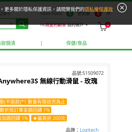
ies。更多關於隱私保護資訊，請閱覽我們的
隱私權保護政
0
0
Hami Point
折扣券
refresh
點神卡
Hi,
親愛的顧客
我的帳戶
0
美妝個清
|
保健/食品
品號:51509072
 Anywhere3S 無線行動滑鼠 - 玫瑰
i滑鼠墊(不挑款)*1 數量有限送完為止
數折抵訂單金額回饋 1%
加碼回饋 1%
★最高折 200元
品牌：
Logitech