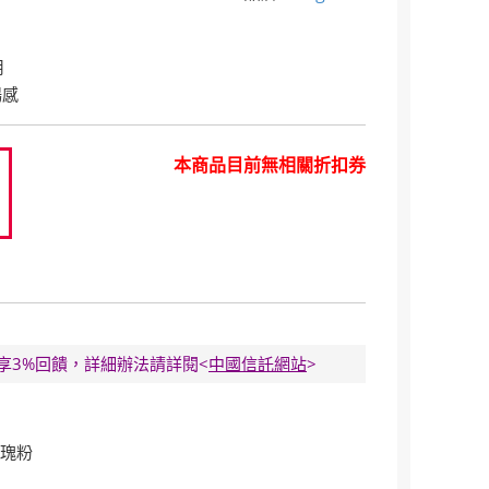
用
暢感
本商品目前無相關折扣券
0
E卡享3%回饋，詳細辦法請詳閱<
中國信託網站
>
 玫瑰粉