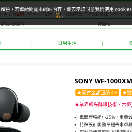
使用體驗，若繼續閱覽本網站內容，即表示您同意我們使用 cook
pple原廠
配件
iPhone17配件
Apple原廠商品
SSB行動電源
Switch2
集
策
。
電
|
日用生活
|
SONY WF-100
★實付金額回饋 4%
★點
★業界領先降噪技術，六麥
單體體積縮小25%，重量
特殊設計驅動單體帶來卓
搭載骨傳導感應器和(使用