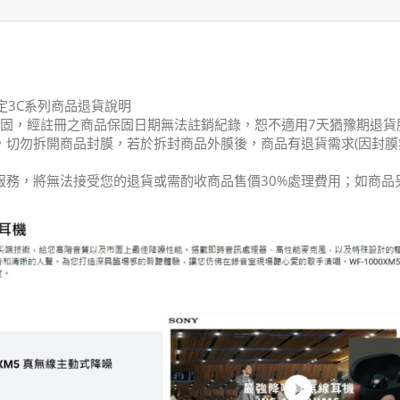
等特定3C系列商品退貨說明
開啟原廠保固，經註冊之商品保固日期無法註銷紀錄，恕不適用7天猶豫期
前，切勿拆開商品封膜，若於拆封商品外膜後，商品有退貨需求(因封
保固服務，將無法接受您的退貨或需酌收商品售價30%處理費用；如商