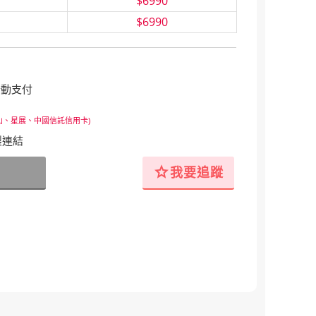
$6990
$6990
行動支付
山、星展、中國信託信用卡)
製連結
star
我要追蹤