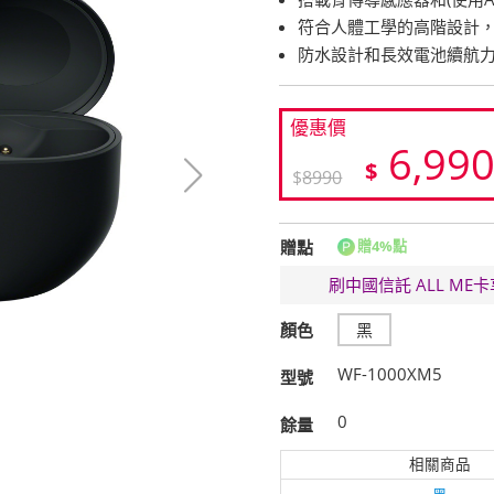
符合人體工學的高階設計
防水設計和長效電池續航
優惠價
6,99
$
$
8990
贈點
贈4%點
刷中國信託 ALL M
顏色
黑
WF-1000XM5
型號
0
餘量
相關商品