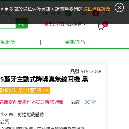
ies。更多關於隱私保護資訊，請閱覽我們的
隱私權保護政
0
0
Hami Point
折扣券
refresh
點神卡
Hi,
親愛的顧客
我的帳戶
0
美妝個清
|
保健/食品
品號:51512058
0XM5藍牙主動式降噪真無線耳機 黑
數折抵訂單金額回饋 1%
克風搭配雙處理器提升降噪體驗
品牌：
SONY
減少20%，舒適配戴體驗
越音質
AI的)雜訊抑制系統，帶給您卓越的無噪音通話