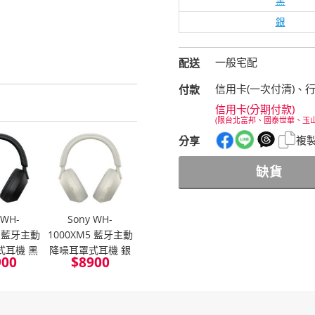
黑
銀
一般宅配
配送
信用卡(一次付清)、
付款
信用卡(分期付款)
(限台北富邦、國泰世華、玉
複
分享
缺貨
 WH-
Sony WH-
5 藍牙主動
1000XM5 藍牙主動
式耳機 黑
降噪耳罩式耳機 銀
900
$
8900