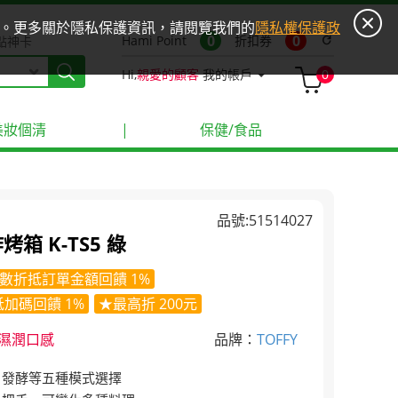
ies。更多關於隱私保護資訊，請閱覽我們的
隱私權保護政
0
0
Hami Point
折扣券
refresh
點神卡
Hi,
親愛的顧客
我的帳戶
0
美妝個清
|
保健/食品
品號:51514027
炸烤箱 K-TS5 綠
數折抵訂單金額回饋 1%
加碼回饋 1%
★最高折 200元
濕潤口感
品牌：
TOFFY
、發酵等五種模式選擇