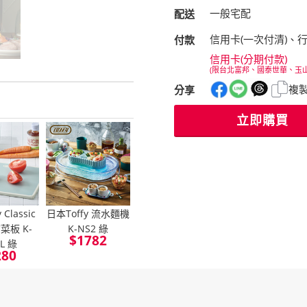
一般宅配
配送
信用卡(一次付清)、
付款
信用卡(分期付款)
(限台北富邦、國泰世華、玉
複
分享
立即購買
Classic
日本Toffy 流水麵機
菜板 K-
K-NS2 綠
$
1782
-L 綠
280