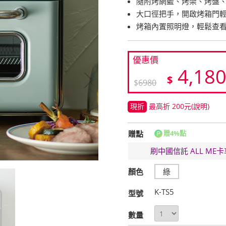
隨附烤網籃、烤架、烤盤
大口徑把手，開啟烤箱門
烤箱內置照明燈，輕鬆查
優惠價
4,18
$
$
6980
現折
最高折 200元
(說明)
贈點
贈4%點
刷中國信託 ALL M
顏色
綠
K-TS5
型號
數量