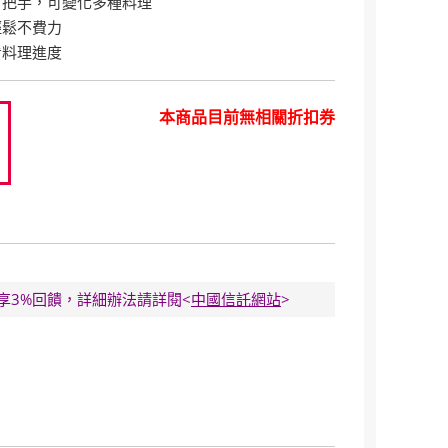
、把手，可變化多種料理
輕鬆不費力
看料理進度
本商品目前無相關折扣券
0
E卡享3%回饋，詳細辦法請詳閱<
中國信託網站
>