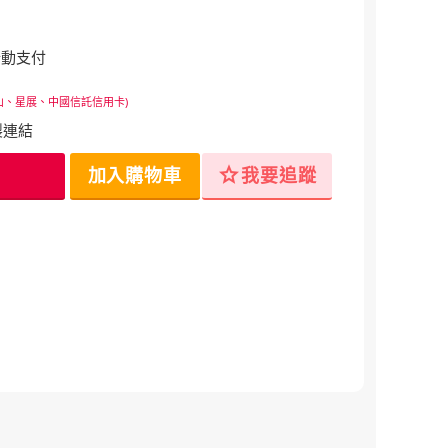
行動支付
山、星展、中國信託信用卡)
製連結
star
加入購物車
我要追蹤