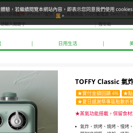
使用體驗，若繼續閱覽本網站內容，即表示您同意我們使用 cook
pple原廠
配件
iPhone17配件
Apple原廠商品
SSB行動電源
Switch2
集
策
。
電
|
日用生活
|
TOFFY Classic 氣
★實付金額回饋 4%
★點
★夏日感謝祭專區點數折抵
★蒸氣功能搭載，保留食材
氣炸、烘烤、燒烤、慢烤