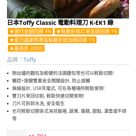
日本Toffy Classic 電動料理刀 K-EK1 綠
★實付金額回饋 4%
★點數折抵訂單金額回饋 1%
★夏日感謝祭專區點數折抵加碼回饋 1%
★最高折 200元
品牌：
Toffy
剛出爐的麵包及較硬的法國麵包等也可以輕鬆切開!
觸控+按鍵雙重安全開關設計, 防止誤觸
無線設計, USB充電式, 可在各種場所輕鬆使用!
雙刀片來回切割, 輕鬆快速切開食物!
刀片可拆卸水洗, 安全衛生
也可輕鬆切開各式海苔飯捲, 蔬果, 蛋糕, 甜點, 漢堡或牛排
等