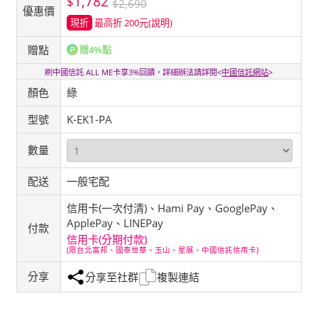
1,782
$
$2,690
優惠價
現折
最高折 200元
(說明)
贈點
贈4%點
刷中國信託 ALL ME卡享3%回饋，詳細辦法請詳閱<
中國信託網站
>
顏色
綠
型號
K-EK1-PA
數量
配送
一般宅配
信用卡(一次付清)、Hami Pay、GooglePay、
ApplePay、LINEPay
付款
信用卡(分期付款)
(限台北富邦、國泰世華、玉山、星展、中國信託信用卡)
分享
分享至社群
複製連結