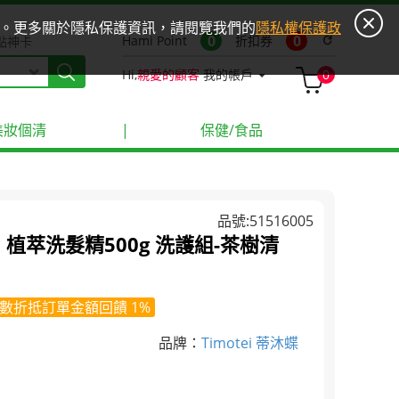
ies。更多關於隱私保護資訊，請閱覽我們的
隱私權保護政
0
0
Hami Point
折扣券
refresh
點神卡
Hi,
親愛的顧客
我的帳戶
0
美妝個清
|
保健/食品
品號:51516005
蝶】植萃洗髮精500g 洗護組-茶樹清
數折抵訂單金額回饋 1%
品牌：
Timotei 蒂沐蝶