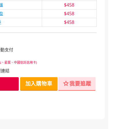
$458
護
$458
盈
$458
淨
行動支付
山、星展、中國信託信用卡)
製連結
star
加入購物車
我要追蹤