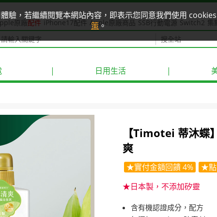
使用體驗，若繼續閱覽本網站內容，即表示您同意我們使用 cook
pple原廠
配件
iPhone17配件
Apple原廠商品
SSB行動電源
Switch2
集
策
。
電
|
日用生活
|
【Timotei 蒂沐
爽
★實付金額回饋 4%
★點
★日本製，不添加矽靈
含有機認證成分，配方