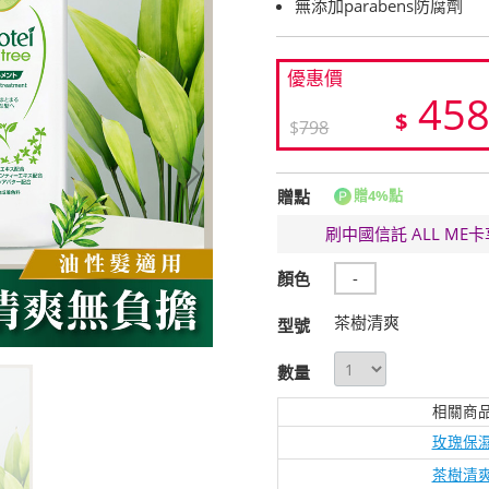
無添加parabens防腐劑
優惠價
45
$
$
798
贈點
贈4%點
刷中國信託 ALL M
顏色
-
茶樹清爽
型號
數量
相關商
玫瑰保
茶樹清