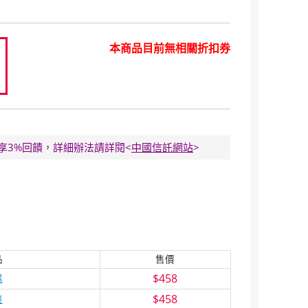
本商品目前無相關折扣券
8
E卡享3%回饋，詳細辦法請詳閱<
中國信託網站
>
品
售價
$458
濕
$458
爽