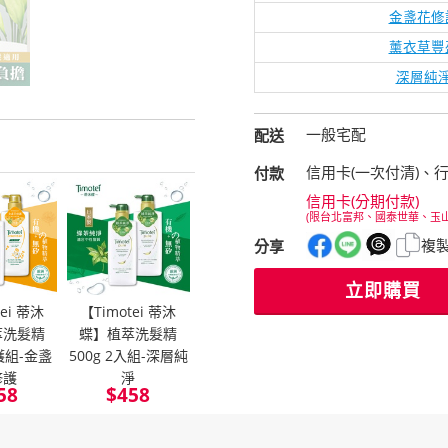
金盞花修
薰衣草豐
深層純
一般宅配
配送
信用卡(一次付清)、
付款
信用卡(分期付款)
(限台北富邦、國泰世華、玉
複
分享
立即購買
tei 蒂沐
【Timotei 蒂沐
萃洗髮精
蝶】植萃洗髮精
洗護組-金盞
500g 2入組-深層純
修護
淨
58
$
458