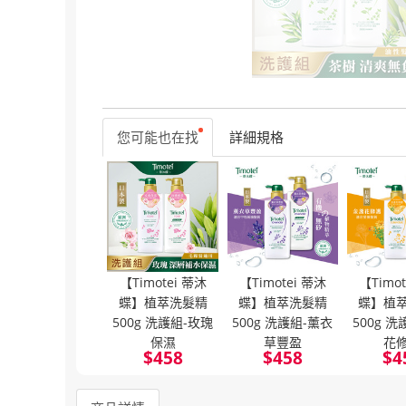
您可能也在找
詳細規格
【Timotei 蒂沐
【Timotei 蒂沐
【Timo
蝶】植萃洗髮精
蝶】植萃洗髮精
蝶】植
500g 洗護組-玫瑰
500g 洗護組-薰衣
500g 
保濕
草豐盈
花
$
458
$
458
$
4