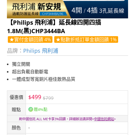
【Philips 飛利浦】延長線四開四插
1.8M(黑)CHP3444BA
★實付金額回饋 4%
★點數折抵訂單金額回饋 1%
品牌：
Philips 飛利浦
獨立開關
超出負載自動斷電
一體成型等寬銅片極佳散熱品質
499
$
優惠價
$799
贈點
贈4%點
刷中國信託 ALL ME卡享3%回饋，詳細辦法請詳閱<
中國信託網站
>
顏色
-