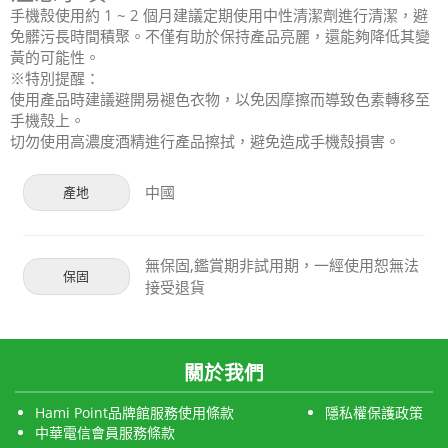
手機殼使用約 1 ~ 2 個月建議定期使用中性清潔劑進行清潔，避
免髒污長時間積聚。不僅有助於保持產品亮麗，還能夠降低其變
黃的可能性。
※特別提醒：
使用產品時建議避開易褪色衣物，以免因摩擦而導致色素轉移至
手機殼上。
切勿使用高濃度酒精進行產品擦拭，避免造成手機殼損害。
中國
產地
無保固,鑑賞期非試用期，一經使用恕無法
保固
接受退貨
關於我們
Hami Point品牌館服務使用條款
隱私權保護政策
中華電信會員服務條款