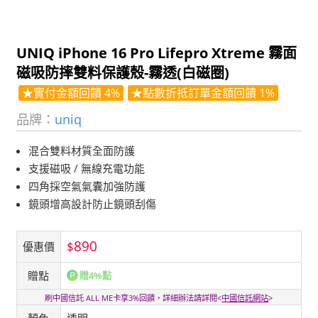
UNIQ iPhone 16 Pro Lifepro Xtreme 霧面
磁吸防摔雙料保護殼-霧透(白磁圈)
★實付金額回饋 4%
★點數折抵訂單金額回饋 1%
品牌：
uniq
混合雙料材質全面防護
支援磁吸 / 無線充電功能
四角採空氣氣囊加強防護
鏡頭增高設計防止鏡頭刮傷
890
$
優惠價
贈點
贈4%點
刷中國信託 ALL ME卡享3%回饋，詳細辦法請詳閱<
中國信託網站
>