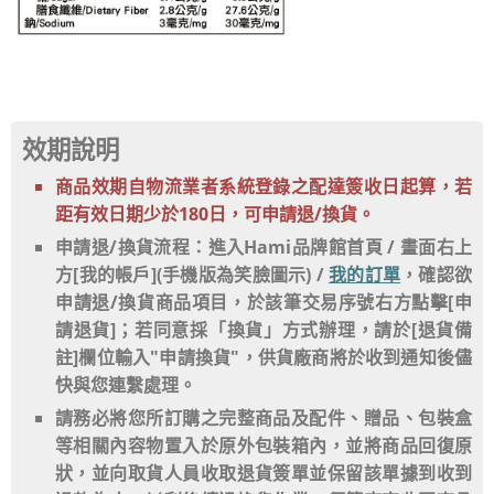
效期說明
商品效期自物流業者系統登錄之配達簽收日起算，若
距有效日期少於180日，可申請退/換貨。
申請退/換貨流程：進入Hami品牌館首頁 / 畫面右上
方[我的帳戶](手機版為笑臉圖示) /
我的訂單
，確認欲
申請退/換貨商品項目，於該筆交易序號右方點擊[申
請退貨]；若同意採「換貨」方式辦理，請於[退貨備
註]欄位輸入"申請換貨"，供貨廠商將於收到通知後儘
快與您連繫處理。
請務必將您所訂購之完整商品及配件、贈品、包裝盒
等相關內容物置入於原外包裝箱內，並將商品回復原
狀，並向取貨人員收取退貨簽單並保留該單據到收到