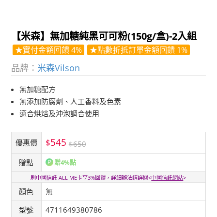
【米森】無加糖純黑可可粉(150g/盒)-2入組
★實付金額回饋 4%
★點數折抵訂單金額回饋 1%
品牌：
米森Vilson
無加糖配方
無添加防腐劑、人工香料及色素
適合烘焙及沖泡調合使用
545
$
優惠價
$650
贈點
贈4%點
刷中國信託 ALL ME卡享3%回饋，詳細辦法請詳閱<
中國信託網站
>
顏色
無
型號
4711649380786