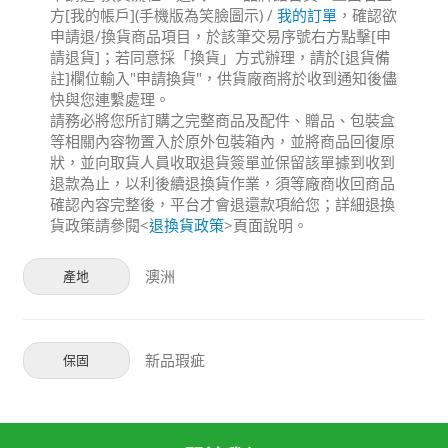
方[我的帳戶](手機版為笑臉圖示) /
我的訂單
，確認欲
申請退/換貨商品項目，於該筆交易序號右方點擊[申
請退貨]；若同意採「換貨」方式辦理，請於[退貨備
註]欄位輸入"申請換貨"，供貨廠商將於收到通知後儘
快與您連繫處理。
請務必將您所訂購之完整商品及配件、贈品、包裝盒
等相關內容物置入於原外包裝箱內，並將商品回復原
狀，並向取貨人員收取退貨簽單並保留該單據到收到
退款為止，以利後續退換貨作業，須等廠商收回商品
確認內容完整後，平台才會退還款項給您；詳細退換
貨政策請參閱<
退換貨政策
>頁面說明。
澳洲
產地
新品瑕疵
保固