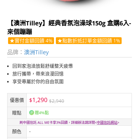
【澳洲Tilley】經典香氛泡澡球150g 盒購6入-
來個蹦蹦
★實付金額回饋 4%
★點數折抵訂單金額回饋 1%
品牌：
澳洲Tilley
回到家泡澡放鬆舒緩整天疲憊
旅行攜帶，帶來浪漫回憶
享受專屬於你的自由氛圍
1,290
$
優惠價
$2,940
贈點
贈4%點
刷中國信託 ALL ME卡享3%回饋，詳細辦法請詳閱<
中國信託網站
>
顏色
-