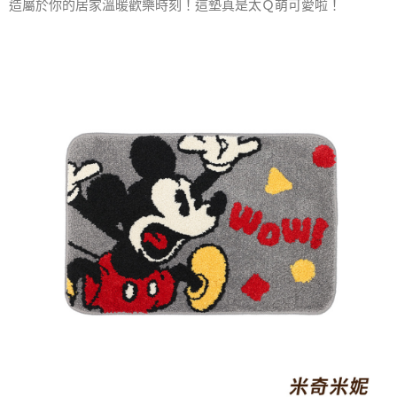
造屬於你的居家溫暖歡樂時刻！這墊真是太Ｑ萌可愛啦！