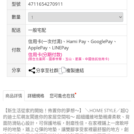
型號
4711654270911
數量
配送
一般宅配
信用卡(一次付清)、Hami Pay、GooglePay、
ApplePay、LINEPay
付款
信用卡(分期付款)
(限台北富邦、國泰世華、玉山、星展、中國信託信用卡)
分享
分享至社群
複製連結
商品詳情
詳細規格
您可能也在找
【新生活從家的開始！佈置你的夢想～】 ＼HOME STYLE／超Q
的迪士尼萌友闖進你的家居空間啦～ 超細纖維地墊親膚柔軟、背
面防滑貼心設計，可保護地板，耐磨性佳，在家裡鋪上一席軟呼
呼的地墊，踏上Ｑ彈的地墊，讓雙腳享受家裡最舒服的地方，創