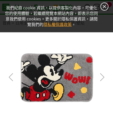
0
我們紀錄 cookie 資訊，以提供客製化內容，可優化
您的使用體驗，若繼續閱覽本網站內容，即表示您同
意我們使用 cookies。更多關於隱私保護資訊，請閱
首頁
日用生活
生活百貨
地墊/地毯/壁貼
覽我們的
隱私權保護政策
。