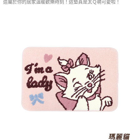
造屬於你的居家溫暖歡樂時刻！這墊真是太Ｑ萌可愛啦！