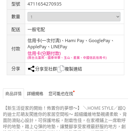
型號
4711654270935
數量
配送
一般宅配
信用卡(一次付清)、Hami Pay、GooglePay、
ApplePay、LINEPay
付款
信用卡(分期付款)
(限台北富邦、國泰世華、玉山、星展、中國信託信用卡)
分享
分享至社群
複製連結
商品詳情
詳細規格
您可能也在找
【新生活從家的開始！佈置你的夢想～】 ＼HOME STYLE／超Q
的迪士尼萌友闖進你的家居空間啦～ 超細纖維地墊親膚柔軟、背
面防滑貼心設計，可保護地板，耐磨性佳，在家裡鋪上一席軟呼
呼的地墊，踏上Ｑ彈的地墊，讓雙腳享受家裡最舒服的地方，創