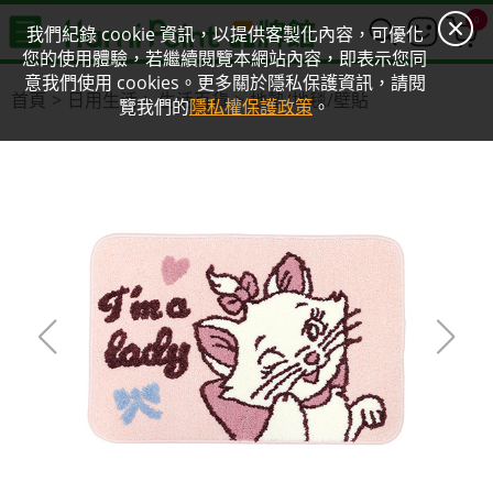
0
我們紀錄 cookie 資訊，以提供客製化內容，可優化
您的使用體驗，若繼續閱覽本網站內容，即表示您同
意我們使用 cookies。更多關於隱私保護資訊，請閱
首頁
日用生活
生活百貨
地墊/地毯/壁貼
覽我們的
隱私權保護政策
。