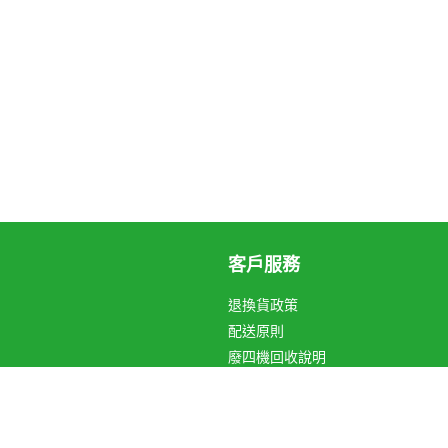
客戶服務
退換貨政策
配送原則
廢四機回收說明
循環箱愛地球
關於Hami Point