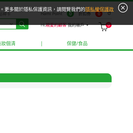
ies。更多關於隱私保護資訊，請閱覽我們的
隱私權保護政
0
0
Hami Point
折扣券
refresh
點神卡
Hi,
親愛的顧客
我的帳戶
0
美妝個清
|
保健/食品