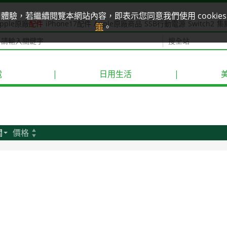
使用體驗，若繼續閱覽本網站內容，即表示您同意我們使用 cook
pple原廠
配件
iPhone17配件
Apple原廠商品
SSB行動電源
Switch2
集
策
。
電
|
日用生活
|
關
價格