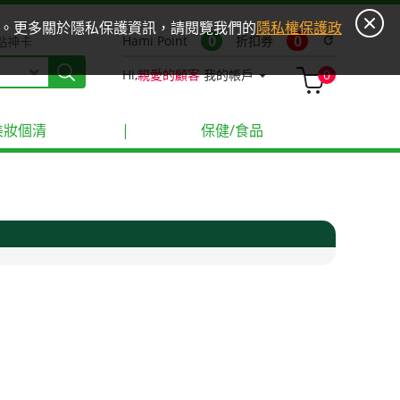
ies。更多關於隱私保護資訊，請閱覽我們的
隱私權保護政
0
0
Hami Point
折扣券
refresh
點神卡
Hi,
親愛的顧客
我的帳戶
0
美妝個清
|
保健/食品