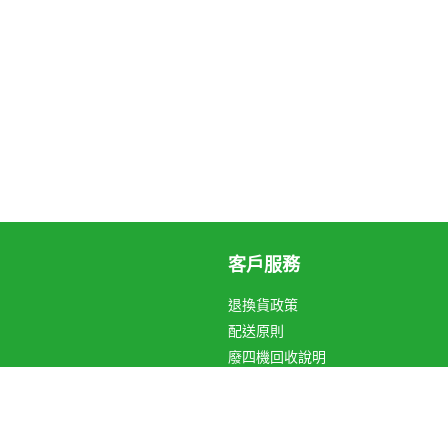
客戶服務
退換貨政策
配送原則
廢四機回收說明
循環箱愛地球
關於Hami Point