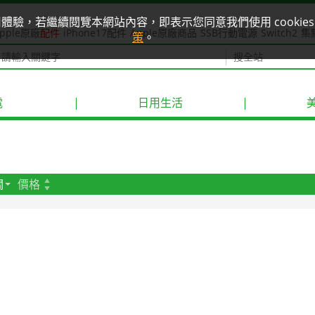
使用體驗，若繼續閱覽本網站內容，即表示您同意我們使用 cook
pple原廠
配件
iPhone17配件
Apple原廠商品
SSB行動電源
Switch2
集
策
。
電
|
日用生活
|
關
價格