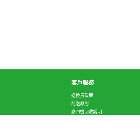
客戶服務
退換貨政策
配送原則
廢四機回收說明
循環箱愛地球
關於Hami Point