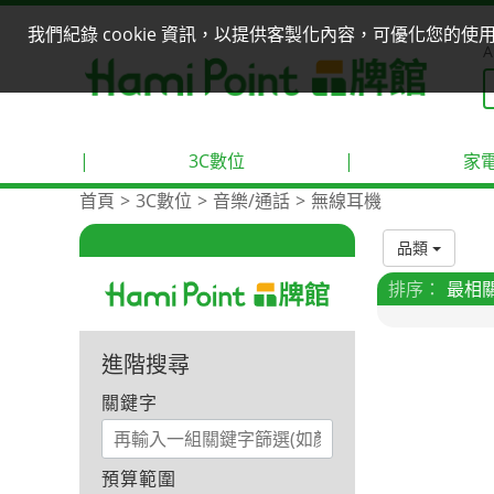
我們紀錄 cookie 資訊，以提供客製化內容，可優化您的
A
|
3C數位
|
家
首頁
3C數位
音樂/通話
無線耳機
品類
排序：
最相
進階搜尋
關鍵字
預算範圍