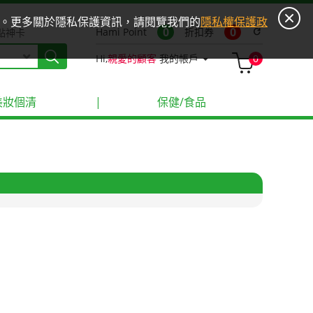
ies。更多關於隱私保護資訊，請閱覽我們的
隱私權保護政
0
0
Hami Point
折扣券
refresh
點神卡
Hi,
親愛的顧客
我的帳戶
0
美妝個清
|
保健/食品