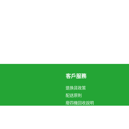
客戶服務
退換貨政策
配送原則
廢四機回收說明
循環箱愛地球
關於Hami Point