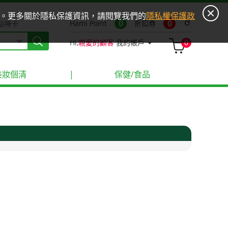
ies。更多關於隱私保護資訊，請閱覽我們的
隱私權保護政
0
0
Hami Point
折扣券
refresh
點神卡
Hi,
親愛的顧客
我的帳戶
0
美妝個清
|
保健/食品