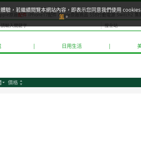
使用體驗，若繼續閱覽本網站內容，即表示您同意我們使用 cook
pple原廠
配件
iPhone17配件
Apple原廠商品
SSB行動電源
Switch2
集
策
。
電
|
日用生活
|
關
價格