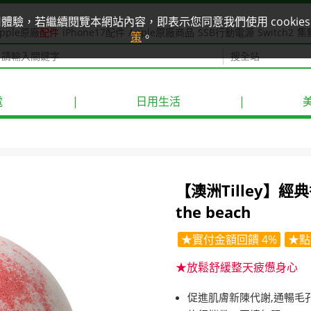
使用體驗，若繼續閱覽本網站內容，即表示您同意我們使用 cook
pple原廠
配件
iPhone17配件
Apple原廠商品
SSB行動電源
Switch2
集
策
。
電
|
日用生活
|
【澳洲Tilley】經典
the beach
★實付金額回饋 4%
★點
★放鬆舒緩整天疲憊身心
促進肌膚新陳代謝,通暢毛