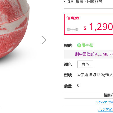
旅行攜帶，回憶無限
優惠價
1,29
$
$
2940
贈點
贈4%點
刷中國信託 ALL M
顏色
白色
香氛泡澡球150g*6入-Se
型號
0
餘量
相關
Sex on th
小女孩的