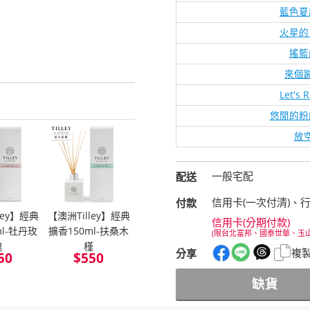
藍色夏
火星的
搖籃
來個
Let's 
悠閒的粉
放
一般宅配
配送
信用卡(一次付清)、
付款
ley】經典
【澳洲Tilley】經典
信用卡(分期付款)
ml-牡丹玫
擴香150ml-扶桑木
(限台北富邦、國泰世華、玉
瑰
槿
複
分享
50
$
550
缺貨