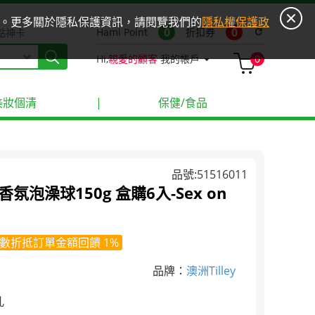
ies。更多關於隱私保護資訊，請閱覽我們的
隱私權保護政
0
0
Hami Point
折扣券
refresh
點神卡
Hi,
親愛的顧客
我的帳戶
0
美妝個清
|
保健/食品
品號:51516011
香氛泡澡球150g 盒購6入-Sex on
數折抵訂單金額回饋 1%
品牌：
澳洲Tilley
孔