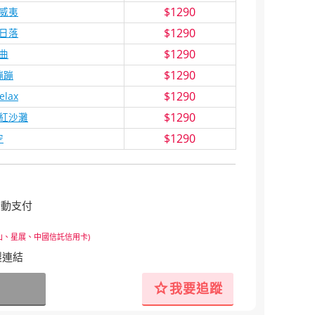
$1290
威夷
$1290
日落
$1290
曲
$1290
蹦蹦
$1290
Relax
$1290
紅沙灘
$1290
空
行動支付
山、星展、中國信託信用卡)
製連結
star
我要追蹤